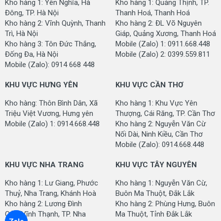
Kho hàng 1: Yên Nghĩa, Hà
Kho hàng 1: Quảng Thịnh, TP.
Chí Minh
Đông, TP. Hà Nội
Thanh Hoá, Thanh Hoá
Kho hàng 2: Phan Huy Ích, P. 14, Q. Gò Vấp, TP. HCM
Kho hàng 2: Vĩnh Quỳnh, Thanh
Kho hàng 2: ĐL Võ Nguyên
Kho hàng 3: QL1A, Bình Hưng Hoà, Bình Tân, Hồ Chí
Trì, Hà Nội
Giáp, Quảng Xương, Thanh Hoá
Minh
Kho hàng 3: Tôn Đức Thắng,
Mobile (Zalo) 1: 0911.668.448
Mobile (Zalo): 0914 668 448
Đống Đa, Hà Nội
Mobile (Zalo) 2: 0399.559.811
Mobile (Zalo): 0914 668 448
KHU VỰC HÀ NỘI
KHU VỰC HƯNG YÊN
KHU VỰC CẦN THƠ
Kho hàng 1: Yên Nghĩa, Hà Đông, TP.
Hà Nội
Kho hàng 2: Vĩnh Quỳnh, Thanh Trì, Hà Nội
Kho hàng: Thôn Bình Dân, Xã
Kho hàng 1: Khu Vực Yên
Mobile (Zalo): 0914 668 448
Triệu Việt Vương, Hưng yên
Thượng, Cái Răng, TP. Cần Thơ
Mobile (Zalo) 1: 0914.668.448
Kho hàng 2: Nguyễn Văn Cừ
KHU VỰC THANH HOÁ
Nối Dài, Ninh Kiều, Cần Thơ
Mobile (Zalo): 0914.668.448
Kho hàng 1: Kho hàng tại phường Quảng Thịnh - TP.
KHU VỰC NHA TRANG
KHU VỰC TÂY NGUYÊN
Thanh Hoá -
Thanh Hoá
Kho hàng 2: Đại Lộ Võ Nguyên Giáp, Quảng Minh,
Kho hàng 1: Lư Giang, Phước
Kho hàng 1: Nguyễn Văn Cừ,
Quảng Xương, Tỉnh. Thanh Hoá
Thuỷ, Nha Trang, Khánh Hoà
Buôn Ma Thuột, Đắk Lắk
Mobile (Zalo): 0911.668.448
Kho hàng 2: Lương Đình
Kho hàng 2: Phùng Hưng, Buôn
Của, Vĩnh Thạnh, TP. Nha
Ma Thuột, Tỉnh Đắk Lắk