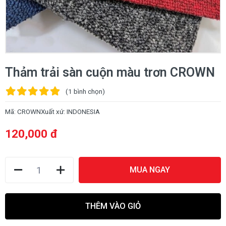
Thảm trải sàn cuộn màu trơn CROWN
(1
bình chọn
)
Mã:
CROWN
Xuất xứ:
INDONESIA
120,000 đ
MUA NGAY
THÊM VÀO GIỎ