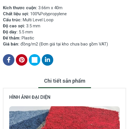
Kích thươc cuộn:
3.66m x 40m
Chất liệu sợi:
100%Polypropylene
Cấu trúc:
Multi Level Loop
Độ cao sợi:
3.5 mm
Độ dày:
5.5 mm
Đế thảm:
Plastic
Giá bán:
đồng/m2 (Đơn giá tại kho chưa bao gồm VAT)
Chi tiết sản phẩm
HÌNH ẢNH ĐẠI DIỆN