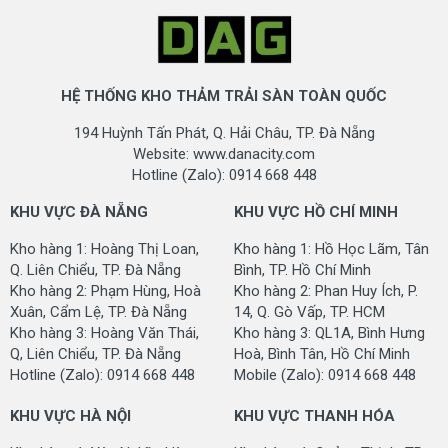
THÔNG TIN VỀ DOANH NGHIỆP CUNG CẤP
TỔNG KHO THẢM TRẢI SÀN
Trụ sở: 18/09 Lê Đình Lý, P. Vĩnh Trung, Q. Thanh Khê,
HỆ THỐNG KHO THẢM TRẢI SÀN TOÀN QUỐC
TP. Đà Nẵng
194 Huỳnh Tấn Phát, Q. Hải Châu, TP. Đà Nẵng
Websit: www.danacity.com
Website: www.danacity.com
Hotline (Zalo): 0914 668 448
Hotline (Zalo): 0914 668 448
KHU VỰC ĐÀ NẴNG
KHU VỰC ĐÀ NẴNG
KHU VỰC HỒ CHÍ MINH
Kho hàng 1: Hoàng Thị Loan - P. Hoà Khánh - Q. Liên
Kho hàng 1: Hoàng Thị Loan,
Kho hàng 1: Hồ Học Lãm, Tân
Chiểu - TP.
Đà Nẵng
Q. Liên Chiểu, TP. Đà Nẵng
Bình, TP. Hồ Chí Minh
Kho hàng 2: Phạm Hùng, Hoà Xuân, Cẩm Lệ, TP. Đà
Kho hàng 2: Phạm Hùng, Hoà
Kho hàng 2: Phan Huy Ích, P.
Nẵng
Xuân, Cẩm Lệ, TP. Đà Nẵng
14, Q. Gò Vấp, TP. HCM
Kho hàng 3: Hoàng Văn Thái, Q, Liên Chiểu, TP. Đà Nẵng
Kho hàng 3: Hoàng Văn Thái,
Kho hàng 3: QL1A, Bình Hưng
Q, Liên Chiểu, TP. Đà Nẵng
Hoà, Bình Tân, Hồ Chí Minh
Mobile (Zalo): 0914 668 448
Hotline (Zalo): 0914 668 448
Mobile (Zalo): 0914 668 448
KHU VỰC HỒ CHÍ MINH
KHU VỰC HÀ NỘI
KHU VỰC THANH HÓA
Kho hàng 1: Hồ Học Lãm - An Lạc - Tân Bình - TP.
Hồ