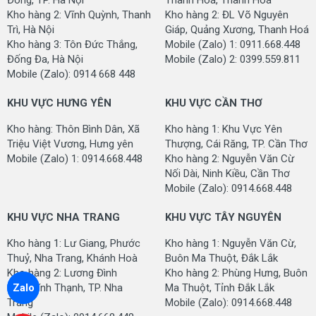
Đông, TP. Hà Nội
Thanh Hoá, Thanh Hoá
Kho hàng 2: Vĩnh Quỳnh, Thanh
Kho hàng 2: ĐL Võ Nguyên
Trì, Hà Nội
Giáp, Quảng Xương, Thanh Hoá
Kho hàng 3: Tôn Đức Thắng,
Mobile (Zalo) 1: 0911.668.448
Đống Đa, Hà Nội
Mobile (Zalo) 2: 0399.559.811
Mobile (Zalo): 0914 668 448
KHU VỰC HƯNG YÊN
KHU VỰC CẦN THƠ
Kho hàng: Thôn Bình Dân, Xã
Kho hàng 1: Khu Vực Yên
Triệu Việt Vương, Hưng yên
Thượng, Cái Răng, TP. Cần Thơ
Mobile (Zalo) 1: 0914.668.448
Kho hàng 2: Nguyễn Văn Cừ
Nối Dài, Ninh Kiều, Cần Thơ
Mobile (Zalo): 0914.668.448
KHU VỰC NHA TRANG
KHU VỰC TÂY NGUYÊN
Kho hàng 1: Lư Giang, Phước
Kho hàng 1: Nguyễn Văn Cừ,
Thuỷ, Nha Trang, Khánh Hoà
Buôn Ma Thuột, Đắk Lắk
Kho hàng 2: Lương Đình
Kho hàng 2: Phùng Hưng, Buôn
Zalo
Của, Vĩnh Thạnh, TP. Nha
Ma Thuột, Tỉnh Đắk Lắk
Trang
Mobile (Zalo): 0914.668.448