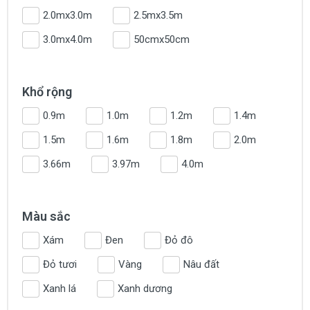
2.0mx3.0m
2.5mx3.5m
3.0mx4.0m
50cmx50cm
Khổ rộng
0.9m
1.0m
1.2m
1.4m
1.5m
1.6m
1.8m
2.0m
3.66m
3.97m
4.0m
Màu sắc
Xám
Đen
Đỏ đô
Đỏ tươi
Vàng
Nâu đất
Xanh lá
Xanh dương