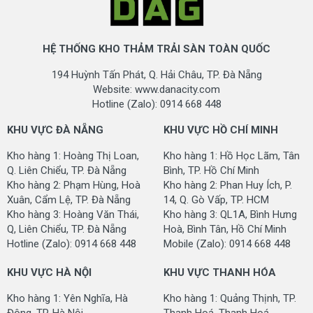
HỆ THỐNG KHO THẢM TRẢI SÀN TOÀN QUỐC
194 Huỳnh Tấn Phát, Q. Hải Châu, TP. Đà Nẵng
Website: www.danacity.com
Hotline (Zalo): 0914 668 448
KHU VỰC ĐÀ NẴNG
KHU VỰC HỒ CHÍ MINH
Kho hàng 1: Hoàng Thị Loan,
Kho hàng 1: Hồ Học Lãm, Tân
Q. Liên Chiểu, TP. Đà Nẵng
Bình, TP. Hồ Chí Minh
Kho hàng 2: Phạm Hùng, Hoà
Kho hàng 2: Phan Huy Ích, P.
Xuân, Cẩm Lệ, TP. Đà Nẵng
14, Q. Gò Vấp, TP. HCM
Kho hàng 3: Hoàng Văn Thái,
Kho hàng 3: QL1A, Bình Hưng
Q, Liên Chiểu, TP. Đà Nẵng
Hoà, Bình Tân, Hồ Chí Minh
Hotline (Zalo): 0914 668 448
Mobile (Zalo): 0914 668 448
KHU VỰC HÀ NỘI
KHU VỰC THANH HÓA
Kho hàng 1: Yên Nghĩa, Hà
Kho hàng 1: Quảng Thịnh, TP.