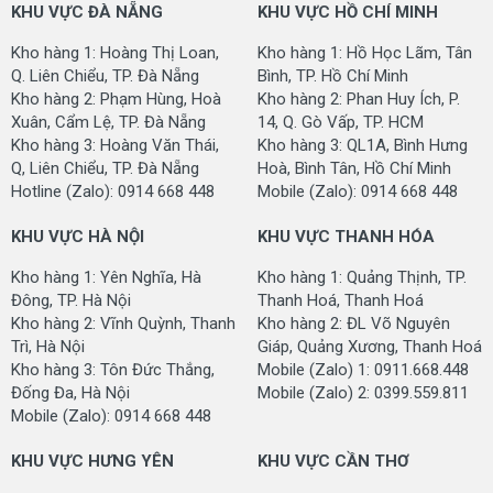
KHU VỰC ĐÀ NẴNG
KHU VỰC HỒ CHÍ MINH
Chất liệu sợi (Pile Fiber):
100% Polypropylene
Kho hàng 1: Hoàng Thị Loan,
Kho hàng 1: Hồ Học Lãm, Tân
Cấu trúc sợi (Construction):
Loop Pile
Q. Liên Chiểu, TP. Đà Nẵng
Bình, TP. Hồ Chí Minh
Chiều cao sợi (Pile Height):
3.5 mm (+/-5%)
Kho hàng 2: Phạm Hùng, Hoà
Kho hàng 2: Phan Huy Ích, P.
Xuân, Cẩm Lệ, TP. Đà Nẵng
14, Q. Gò Vấp, TP. HCM
Độ dày (Total Height):
5.5 mm (+/-5%)
Kho hàng 3: Hoàng Văn Thái,
Kho hàng 3: QL1A, Bình Hưng
Q, Liên Chiểu, TP. Đà Nẵng
Hoà, Bình Tân, Hồ Chí Minh
Trọng lượng sợi (Pile
380
Hotline (Zalo): 0914 668 448
Mobile (Zalo): 0914 668 448
Weight):
grms./sqm (+/-5%)
KHU VỰC HÀ NỘI
KHU VỰC THANH HÓA
Mật độ sợi (Gauge):
1/10 Inch
Kho hàng 1: Yên Nghĩa, Hà
Kho hàng 1: Quảng Thịnh, TP.
Đế thảm (Backing):
Plastic
Đông, TP. Hà Nội
Thanh Hoá, Thanh Hoá
Kho hàng 2: Vĩnh Quỳnh, Thanh
Kho hàng 2: ĐL Võ Nguyên
Độ bền màu (Color
AATCC/16
Trì, Hà Nội
Giáp, Quảng Xương, Thanh Hoá
Fastness):
Kho hàng 3: Tôn Đức Thắng,
Mobile (Zalo) 1: 0911.668.448
Xuất xứ (Origin):
Trung Quốc
Đống Đa, Hà Nội
Mobile (Zalo) 2: 0399.559.811
Mobile (Zalo): 0914 668 448
CHÍNH SÁCH BÁN HÀNG CỦA CHÚNG TÔI
KHU VỰC HƯNG YÊN
KHU VỰC CẦN THƠ
- Cam kết hàng hoá: Hàng mới 100%