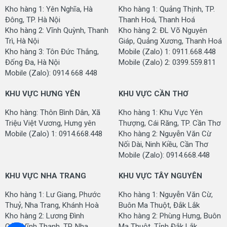
Kho hàng 1: Yên Nghĩa, Hà
Kho hàng 1: Quảng Thịnh, TP.
Đông, TP. Hà Nội
Thanh Hoá, Thanh Hoá
Kho hàng 2: Vĩnh Quỳnh, Thanh
Kho hàng 2: ĐL Võ Nguyên
Trì, Hà Nội
Giáp, Quảng Xương, Thanh Hoá
Kho hàng 3: Tôn Đức Thắng,
Mobile (Zalo) 1: 0911.668.448
Đống Đa, Hà Nội
Mobile (Zalo) 2: 0399.559.811
Mobile (Zalo): 0914 668 448
KHU VỰC HƯNG YÊN
KHU VỰC CẦN THƠ
Kho hàng: Thôn Bình Dân, Xã
Kho hàng 1: Khu Vực Yên
Triệu Việt Vương, Hưng yên
Thượng, Cái Răng, TP. Cần Thơ
Mobile (Zalo) 1: 0914.668.448
Kho hàng 2: Nguyễn Văn Cừ
Nối Dài, Ninh Kiều, Cần Thơ
Mobile (Zalo): 0914.668.448
KHU VỰC NHA TRANG
KHU VỰC TÂY NGUYÊN
Kho hàng 1: Lư Giang, Phước
Kho hàng 1: Nguyễn Văn Cừ,
Thuỷ, Nha Trang, Khánh Hoà
Buôn Ma Thuột, Đắk Lắk
Kho hàng 2: Lương Đình
Kho hàng 2: Phùng Hưng, Buôn
Của, Vĩnh Thạnh, TP. Nha
Ma Thuột, Tỉnh Đắk Lắk