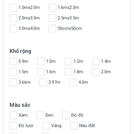
1.0mx2.0m
1.6mx2.3m
2.0mx3.0m
2.5mx3.5m
3.0mx4.0m
50cmx50cm
Khổ rộng
0.9m
1.0m
1.2m
1.4m
1.5m
1.6m
1.8m
2.0m
3.66m
3.97m
4.0m
Màu sắc
Xám
Đen
Đỏ đô
Đỏ tươi
Vàng
Nâu đất