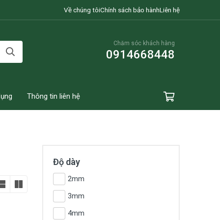
Về chúng tôi
Chính sách bảo hành
Liên hệ
Chăm sóc khách hàng
0914668448
dụng
Thông tin liên hệ
Độ dày
2mm
3mm
4mm