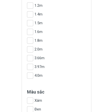
1.2m
1.4m
1.5m
1.6m
1.8m
2.0m
3.66m
3.97m
4.0m
Màu sắc
Xám
Đen