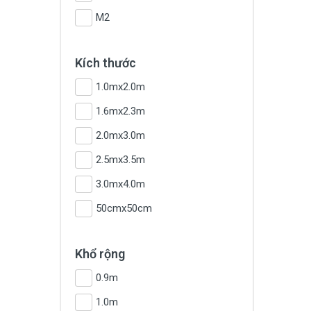
M2
Kích thước
1.0mx2.0m
1.6mx2.3m
2.0mx3.0m
2.5mx3.5m
3.0mx4.0m
50cmx50cm
Khổ rộng
0.9m
1.0m