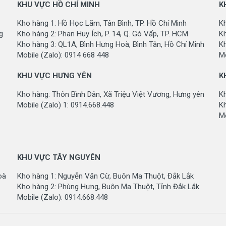
KHU VỰC HỒ CHÍ MINH
K
Kho hàng 1: Hồ Học Lãm, Tân Bình, TP. Hồ Chí Minh
Kh
g
Kho hàng 2: Phan Huy Ích, P. 14, Q. Gò Vấp, TP. HCM
Kh
Kho hàng 3: QL1A, Bình Hưng Hoà, Bình Tân, Hồ Chí Minh
K
Mobile (Zalo): 0914 668 448
Mo
KHU VỰC HƯNG YÊN
K
Kho hàng: Thôn Bình Dân, Xã Triệu Việt Vương, Hưng yên
K
Mobile (Zalo) 1: 0914.668.448
Kh
Mo
KHU VỰC TÂY NGUYÊN
oà
Kho hàng 1: Nguyễn Văn Cừ, Buôn Ma Thuột, Đắk Lắk
Kho hàng 2: Phùng Hưng, Buôn Ma Thuột, Tỉnh Đắk Lắk
Mobile (Zalo): 0914.668.448