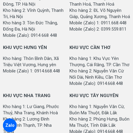
Đông, TP. Hà Nội
Thanh Hoá, Thanh Hoá
Kho hàng 2: Vĩnh Quỳnh, Thanh
Kho hàng 2: ĐL Võ Nguyên
Trì, Hà Nội
Giáp, Quảng Xương, Thanh Hoá
Kho hàng 3: Tôn Đức Thắng,
Mobile (Zalo) 1: 0911.668.448
Đống Đa, Hà Nội
Mobile (Zalo) 2: 0399.559.811
Mobile (Zalo): 0914 668 448
KHU VỰC HƯNG YÊN
KHU VỰC CẦN THƠ
Kho hàng: Thôn Bình Dân, Xã
Kho hàng 1: Khu Vực Yên
Triệu Việt Vương, Hưng yên
Thượng, Cái Răng, TP. Cần Thơ
Mobile (Zalo) 1: 0914.668.448
Kho hàng 2: Nguyễn Văn Cừ
Nối Dài, Ninh Kiều, Cần Thơ
Mobile (Zalo): 0914.668.448
KHU VỰC NHA TRANG
KHU VỰC TÂY NGUYÊN
Kho hàng 1: Lư Giang, Phước
Kho hàng 1: Nguyễn Văn Cừ,
Thuỷ, Nha Trang, Khánh Hoà
Buôn Ma Thuột, Đắk Lắk
Kho hàng 2: Lương Đình
Kho hàng 2: Phùng Hưng, Buôn
Của, Vĩnh Thạnh, TP. Nha
Ma Thuột, Tỉnh Đắk Lắk
Zalo
Trang
Mobile (Zalo): 0914.668.448