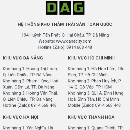
HỆ THỐNG KHO THẢM TRẢI SÀN TOÀN QUỐC
194 Huỳnh Tấn Phát, Q. Hải Châu, TP. Đà Nẵng
Website: www.danacity.com
Hotline (Zalo): 0914 668 448
KHU VỰC ĐÀ NẴNG
KHU VỰC HỒ CHÍ MINH
Kho hàng 1: Hoàng Thị Loan,
Kho hàng 1: Hồ Học Lãm, Tân
Q. Liên Chiểu, TP. Đà Nẵng
Bình, TP. Hồ Chí Minh
Kho hàng 2: Phạm Hùng, Hoà
Kho hàng 2: Phan Huy Ích, P.
Xuân, Cẩm Lệ, TP. Đà Nẵng
14, Q. Gò Vấp, TP. HCM
Kho hàng 3: Hoàng Văn Thái,
Kho hàng 3: QL1A, Bình Hưng
Q, Liên Chiểu, TP. Đà Nẵng
Hoà, Bình Tân, Hồ Chí Minh
Hotline (Zalo): 0914 668 448
Mobile (Zalo): 0914 668 448
KHU VỰC HÀ NỘI
KHU VỰC THANH HÓA
Kho hàng 1: Yên Nghĩa, Hà
Kho hàng 1: Quảng Thịnh, TP.