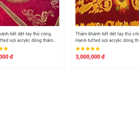
ánh tiết dệt tay thủ công
Thảm khánh tiết dệt tay thủ cô
fted sợi acrylic dòng thảm
Hand-tufted sợi acrylic dòng t
ọng dệt theo yêu cầu HT-
sang trọng dệt theo yêu cầu H
A005
000 đ
3,000,000 đ