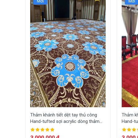
Mới
Mới
Thảm khánh tiết dệt tay thủ công
Thảm kh
Hand-tufted sợi acrylic dòng thảm
Hand-tu
sang trọng dệt theo yêu cầu HT-
sang tr
A010
A003
3,000,000 đ
3,000,