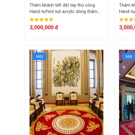
Thảm khánh tiết dệt tay thủ công
Thảm kh
Hand-tufted sợi acrylic dòng thảm
Hand-tu
sang trọng dệt theo yêu cầu HT-
sang tr
A009
A008
3,000,000 đ
3,000,
Mới
Mới