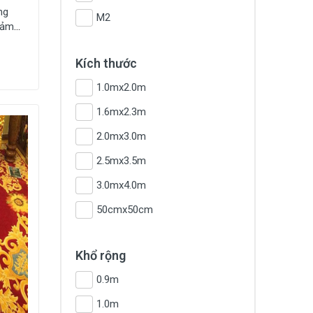
ng
M2
hảm
T-
Kích thước
1.0mx2.0m
1.6mx2.3m
2.0mx3.0m
2.5mx3.5m
3.0mx4.0m
50cmx50cm
Khổ rộng
0.9m
1.0m