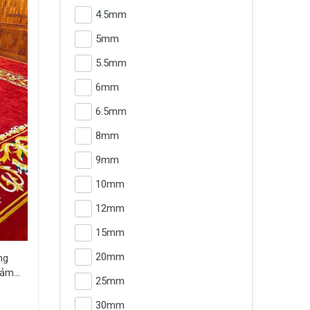
4.5mm
5mm
5.5mm
6mm
6.5mm
8mm
9mm
10mm
12mm
15mm
20mm
ng
hảm
25mm
T-
30mm