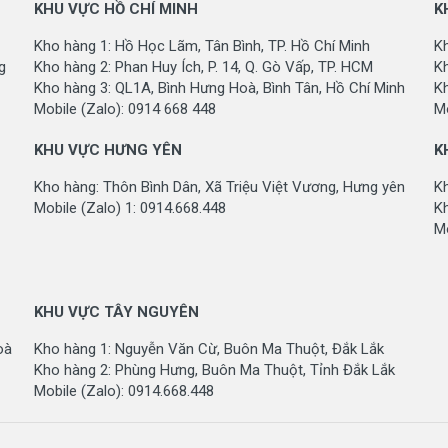
KHU VỰC HỒ CHÍ MINH
K
Kho hàng 1: Hồ Học Lãm, Tân Bình, TP. Hồ Chí Minh
Kh
g
Kho hàng 2: Phan Huy Ích, P. 14, Q. Gò Vấp, TP. HCM
Kh
Kho hàng 3: QL1A, Bình Hưng Hoà, Bình Tân, Hồ Chí Minh
K
Mobile (Zalo): 0914 668 448
Mo
KHU VỰC HƯNG YÊN
K
Kho hàng: Thôn Bình Dân, Xã Triệu Việt Vương, Hưng yên
K
Mobile (Zalo) 1: 0914.668.448
Kh
Mo
KHU VỰC TÂY NGUYÊN
oà
Kho hàng 1: Nguyễn Văn Cừ, Buôn Ma Thuột, Đắk Lắk
Kho hàng 2: Phùng Hưng, Buôn Ma Thuột, Tỉnh Đắk Lắk
Mobile (Zalo): 0914.668.448