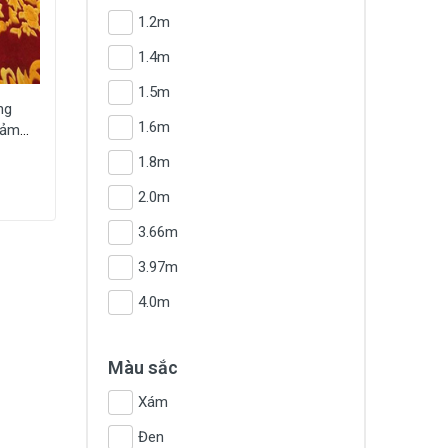
1.2m
1.4m
1.5m
ng
1.6m
hảm
T-
1.8m
2.0m
3.66m
3.97m
4.0m
Màu sắc
Xám
Đen