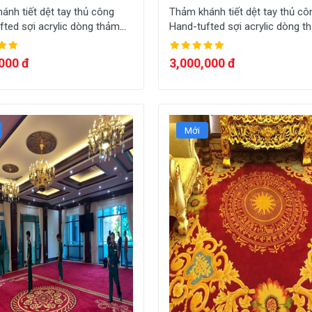
ánh tiết dệt tay thủ công
Thảm khánh tiết dệt tay thủ cô
fted sợi acrylic dòng thảm
Hand-tufted sợi acrylic dòng t
ọng dệt theo yêu cầu HT-
sang trọng dệt theo yêu cầu H
A002
000 đ
3,000,000 đ
Mới