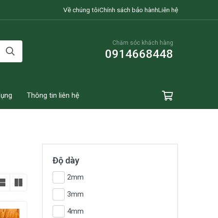
Về chúng tôi
Chính sách bảo hành
Liên hệ
Chăm sóc khách hàng
0914668448
dụng
Thông tin liên hệ
Độ dày
2mm
3mm
4mm