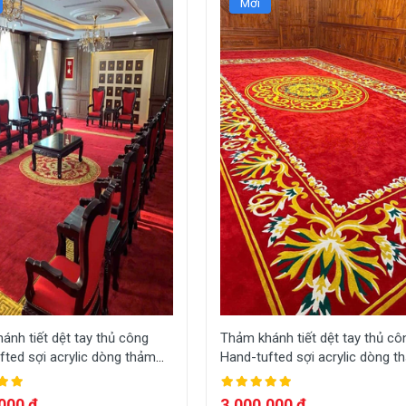
Mới
ánh tiết dệt tay thủ công
Thảm khánh tiết dệt tay thủ cô
fted sợi acrylic dòng thảm
Hand-tufted sợi acrylic dòng t
ọng dệt theo yêu cầu HT-
sang trọng dệt theo yêu cầu H
A001
000 đ
3,000,000 đ