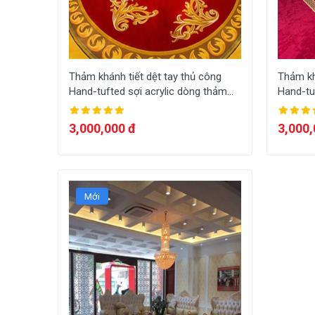
Thảm khánh tiết dệt tay thủ công
Thảm kh
Hand-tufted sợi acrylic dòng thảm
Hand-tu
sang trọng dệt theo yêu cầu HT-
sang tr
A007
A006
3,000,000 đ
3,000,
Mới