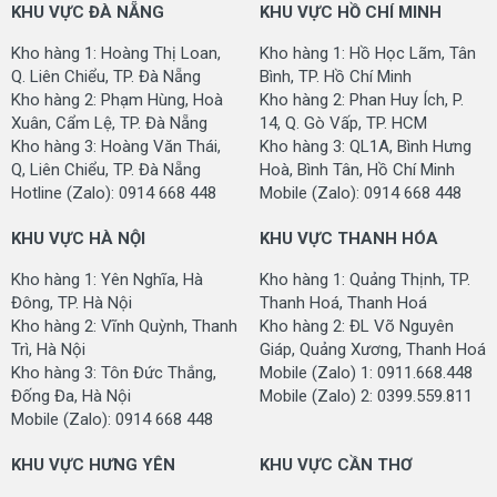
của sợi thảm.
KHU VỰC ĐÀ NẴNG
KHU VỰC HỒ CHÍ MINH
Kho hàng 1: Hoàng Thị Loan,
Kho hàng 1: Hồ Học Lãm, Tân
Về mặt hoa văn thì dòng
thảm trải sàn
này chỉ có màu
Q. Liên Chiểu, TP. Đà Nẵng
Bình, TP. Hồ Chí Minh
trơn rất đơn giản nên hầu như phù hợp với nhiều dạng
Kho hàng 2: Phạm Hùng, Hoà
Kho hàng 2: Phan Huy Ích, P.
công trình. Những công trình thường sử dụng dòng
Xuân, Cẩm Lệ, TP. Đà Nẵng
14, Q. Gò Vấp, TP. HCM
thảm trải sàn này là công trình văn phòng làm việc, các
Kho hàng 3: Hoàng Văn Thái,
Kho hàng 3: QL1A, Bình Hưng
công trình hội trường, sân khấu và khách sạn.
Q, Liên Chiểu, TP. Đà Nẵng
Hoà, Bình Tân, Hồ Chí Minh
Hotline (Zalo): 0914 668 448
Mobile (Zalo): 0914 668 448
ỨNG DỤNG THỰC TẾ CỦA SẢN PHẨM
KHU VỰC HÀ NỘI
KHU VỰC THANH HÓA
- Sử dụng trải sàn văn phòng làm việc
- Sử dụng trải sàn hội trường, sân khấu, phòng tiếp
Kho hàng 1: Yên Nghĩa, Hà
Kho hàng 1: Quảng Thịnh, TP.
khách
Đông, TP. Hà Nội
Thanh Hoá, Thanh Hoá
- Sử dụng sàn sàn quán bida, phòng tập gym
Kho hàng 2: Vĩnh Quỳnh, Thanh
Kho hàng 2: ĐL Võ Nguyên
- Sử dụng trải sàn phòng ngủ, hành lang khách sạn
Trì, Hà Nội
Giáp, Quảng Xương, Thanh Hoá
- Sử dụng trải sàn các công trình khác cần sử dụng
Kho hàng 3: Tôn Đức Thắng,
Mobile (Zalo) 1: 0911.668.448
thảm trải sàn
Đống Đa, Hà Nội
Mobile (Zalo) 2: 0399.559.811
Mobile (Zalo): 0914 668 448
THÔNG SỐ KỸ THUẬT CỦA SẢN PHẨM THẢM TLO-
VIOTLA
KHU VỰC HƯNG YÊN
KHU VỰC CẦN THƠ