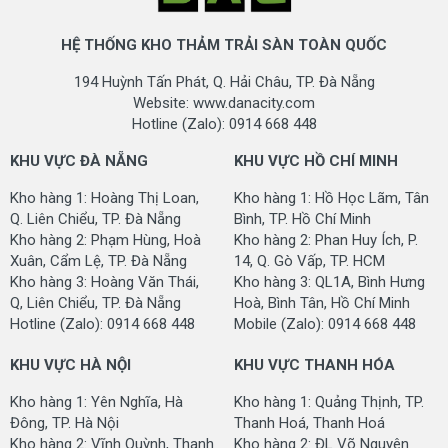
HỆ THỐNG KHO THẢM TRẢI SÀN TOÀN QUỐC
194 Huỳnh Tấn Phát, Q. Hải Châu, TP. Đà Nẵng
Website: www.danacity.com
Hotline (Zalo): 0914 668 448
KHU VỰC ĐÀ NẴNG
KHU VỰC HỒ CHÍ MINH
Kho hàng 1: Hoàng Thị Loan,
Kho hàng 1: Hồ Học Lãm, Tân
Q. Liên Chiểu, TP. Đà Nẵng
Bình, TP. Hồ Chí Minh
Kho hàng 2: Phạm Hùng, Hoà
Kho hàng 2: Phan Huy Ích, P.
Xuân, Cẩm Lệ, TP. Đà Nẵng
14, Q. Gò Vấp, TP. HCM
Kho hàng 3: Hoàng Văn Thái,
Kho hàng 3: QL1A, Bình Hưng
Q, Liên Chiểu, TP. Đà Nẵng
Hoà, Bình Tân, Hồ Chí Minh
Hotline (Zalo): 0914 668 448
Mobile (Zalo): 0914 668 448
KHU VỰC HÀ NỘI
KHU VỰC THANH HÓA
Kho hàng 1: Yên Nghĩa, Hà
Kho hàng 1: Quảng Thịnh, TP.
Đông, TP. Hà Nội
Thanh Hoá, Thanh Hoá
Kho hàng 2: Vĩnh Quỳnh, Thanh
Kho hàng 2: ĐL Võ Nguyên