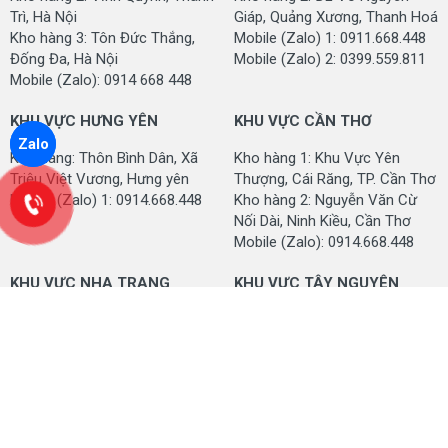
Trì, Hà Nội
Giáp, Quảng Xương, Thanh Hoá
Kho hàng 3: Tôn Đức Thắng,
Mobile (Zalo) 1: 0911.668.448
Đống Đa, Hà Nội
Mobile (Zalo) 2: 0399.559.811
Mobile (Zalo): 0914 668 448
KHU VỰC HƯNG YÊN
KHU VỰC CẦN THƠ
Zalo
Kho hàng: Thôn Bình Dân, Xã
Kho hàng 1: Khu Vực Yên
Triệu Việt Vương, Hưng yên
Thượng, Cái Răng, TP. Cần Thơ
Mobile (Zalo) 1: 0914.668.448
Kho hàng 2: Nguyễn Văn Cừ
Nối Dài, Ninh Kiều, Cần Thơ
Mobile (Zalo): 0914.668.448
KHU VỰC NHA TRANG
KHU VỰC TÂY NGUYÊN
Kho hàng 1: Lư Giang, Phước
Kho hàng 1: Nguyễn Văn Cừ,
Thuỷ, Nha Trang, Khánh Hoà
Buôn Ma Thuột, Đắk Lắk
Kho hàng 2: Lương Đình
Kho hàng 2: Phùng Hưng, Buôn
Của, Vĩnh Thạnh, TP. Nha
Ma Thuột, Tỉnh Đắk Lắk
Trang
Mobile (Zalo): 0914.668.448
Mobile (Zalo): 0914.668.448