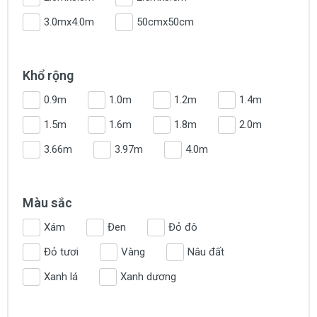
3.0mx4.0m
50cmx50cm
Khổ rộng
0.9m
1.0m
1.2m
1.4m
1.5m
1.6m
1.8m
2.0m
3.66m
3.97m
4.0m
Màu sắc
Xám
Đen
Đỏ đô
Đỏ tươi
Vàng
Nâu đất
Xanh lá
Xanh dương