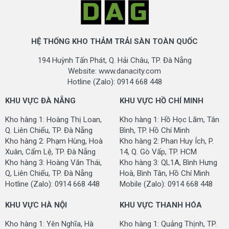
HỆ THỐNG KHO THẢM TRẢI SÀN TOÀN QUỐC
194 Huỳnh Tấn Phát, Q. Hải Châu, TP. Đà Nẵng
Website: www.danacity.com
Hotline (Zalo): 0914 668 448
KHU VỰC ĐÀ NẴNG
KHU VỰC HỒ CHÍ MINH
Kho hàng 1: Hoàng Thị Loan,
Kho hàng 1: Hồ Học Lãm, Tân
Q. Liên Chiểu, TP. Đà Nẵng
Bình, TP. Hồ Chí Minh
Kho hàng 2: Phạm Hùng, Hoà
Kho hàng 2: Phan Huy Ích, P.
Xuân, Cẩm Lệ, TP. Đà Nẵng
14, Q. Gò Vấp, TP. HCM
Kho hàng 3: Hoàng Văn Thái,
Kho hàng 3: QL1A, Bình Hưng
Q, Liên Chiểu, TP. Đà Nẵng
Hoà, Bình Tân, Hồ Chí Minh
Hotline (Zalo): 0914 668 448
Mobile (Zalo): 0914 668 448
KHU VỰC HÀ NỘI
KHU VỰC THANH HÓA
Kho hàng 1: Yên Nghĩa, Hà
Kho hàng 1: Quảng Thịnh, TP.