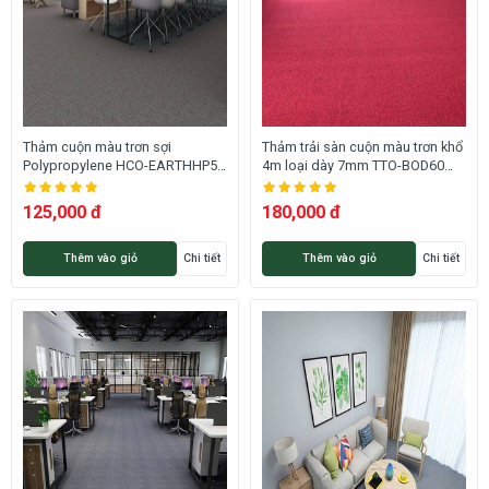
Thảm cuộn màu trơn sợi
Thảm trải sàn cuộn màu trơn khổ
Polypropylene HCO-EARTHHP5
4m loại dày 7mm TTO-BOD60
HNM
HNO
125,000 đ
180,000 đ
Thêm vào giỏ
Chi tiết
Thêm vào giỏ
Chi tiết