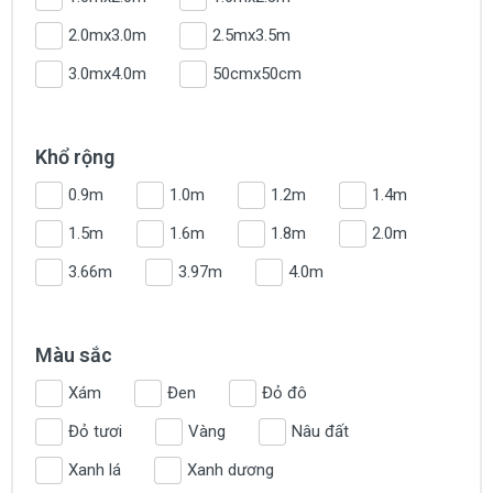
2.0mx3.0m
2.5mx3.5m
3.0mx4.0m
50cmx50cm
Khổ rộng
0.9m
1.0m
1.2m
1.4m
1.5m
1.6m
1.8m
2.0m
3.66m
3.97m
4.0m
Màu sắc
Xám
Đen
Đỏ đô
Đỏ tươi
Vàng
Nâu đất
Xanh lá
Xanh dương