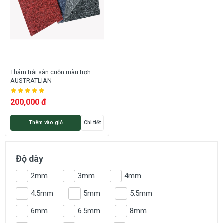
Thảm trải sàn cuộn màu trơn
AUSTRATLIAN
200,000 đ
Thêm vào giỏ
Chi tiết
Độ dày
2mm
3mm
4mm
4.5mm
5mm
5.5mm
6mm
6.5mm
8mm