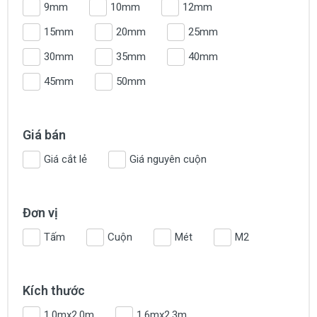
9mm
10mm
12mm
15mm
20mm
25mm
30mm
35mm
40mm
45mm
50mm
Giá bán
Giá cắt lẻ
Giá nguyên cuộn
Đơn vị
Tấm
Cuộn
Mét
M2
Kích thước
1.0mx2.0m
1.6mx2.3m