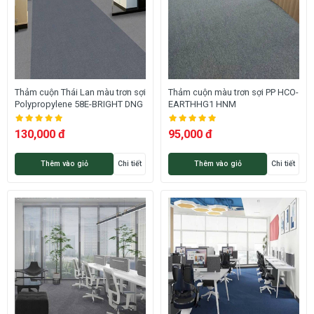
Thảm cuộn Thái Lan màu trơn sợi
Thảm cuộn màu trơn sợi PP HCO-
Polypropylene 58E-BRIGHT DNG
EARTHHG1 HNM
130,000 đ
95,000 đ
Thêm vào giỏ
Chi tiết
Thêm vào giỏ
Chi tiết