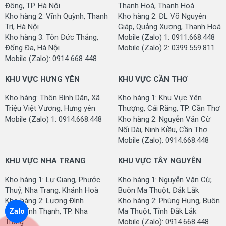
Đông, TP. Hà Nội
Thanh Hoá, Thanh Hoá
Kho hàng 2: Vĩnh Quỳnh, Thanh
Kho hàng 2: ĐL Võ Nguyên
Trì, Hà Nội
Giáp, Quảng Xương, Thanh Hoá
Kho hàng 3: Tôn Đức Thắng,
Mobile (Zalo) 1: 0911.668.448
Đống Đa, Hà Nội
Mobile (Zalo) 2: 0399.559.811
Mobile (Zalo): 0914 668 448
KHU VỰC HƯNG YÊN
KHU VỰC CẦN THƠ
Kho hàng: Thôn Bình Dân, Xã
Kho hàng 1: Khu Vực Yên
Triệu Việt Vương, Hưng yên
Thượng, Cái Răng, TP. Cần Thơ
Mobile (Zalo) 1: 0914.668.448
Kho hàng 2: Nguyễn Văn Cừ
Nối Dài, Ninh Kiều, Cần Thơ
Mobile (Zalo): 0914.668.448
KHU VỰC NHA TRANG
KHU VỰC TÂY NGUYÊN
Kho hàng 1: Lư Giang, Phước
Kho hàng 1: Nguyễn Văn Cừ,
Thuỷ, Nha Trang, Khánh Hoà
Buôn Ma Thuột, Đắk Lắk
Kho hàng 2: Lương Đình
Kho hàng 2: Phùng Hưng, Buôn
Của, Vĩnh Thạnh, TP. Nha
Ma Thuột, Tỉnh Đắk Lắk
Zalo
Trang
Mobile (Zalo): 0914.668.448