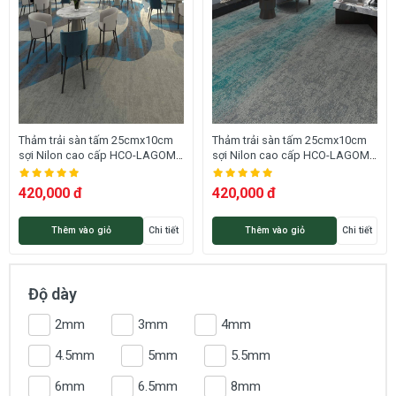
Thảm trải sàn tấm 25cmx10cm
Thảm trải sàn tấm 25cmx10cm
sợi Nilon cao cấp HCO-LAGOM
sợi Nilon cao cấp HCO-LAGOM
14 HNM
11 HNM
420,000 đ
420,000 đ
Thêm vào giỏ
Chi tiết
Thêm vào giỏ
Chi tiết
Độ dày
2mm
3mm
4mm
4.5mm
5mm
5.5mm
6mm
6.5mm
8mm