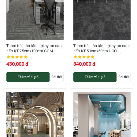
Thảm trải sàn tấm sợi nylon cao
Thảm trải sàn tấm sợi nylon cao
cấp KT 25cmx100cm GOM-
cấp KT 50cmx50cm HCO-
SHININGKN HNM
LINOWS HNM
430,000 đ
340,000 đ
Thêm vào giỏ
Chi tiết
Thêm vào giỏ
Chi tiết