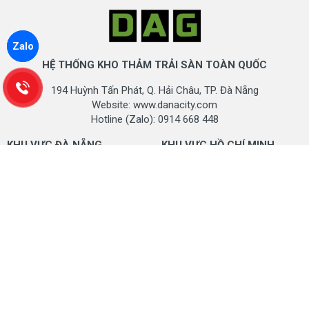
Zalo
HỆ THỐNG KHO THẢM TRẢI SÀN TOÀN QUỐC
194 Huỳnh Tấn Phát, Q. Hải Châu, TP. Đà Nẵng
Website: www.danacity.com
Hotline (Zalo): 0914 668 448
KHU VỰC ĐÀ NẴNG
KHU VỰC HỒ CHÍ MINH
Kho hàng 1: Hoàng Thị Loan,
Kho hàng 1: Hồ Học Lãm, Tân
Q. Liên Chiểu, TP. Đà Nẵng
Bình, TP. Hồ Chí Minh
Kho hàng 2: Phạm Hùng, Hoà
Kho hàng 2: Phan Huy Ích, P.
Xuân, Cẩm Lệ, TP. Đà Nẵng
14, Q. Gò Vấp, TP. HCM
Kho hàng 3: Hoàng Văn Thái,
Kho hàng 3: QL1A, Bình Hưng
Q, Liên Chiểu, TP. Đà Nẵng
Hoà, Bình Tân, Hồ Chí Minh
Hotline (Zalo): 0914 668 448
Mobile (Zalo): 0914 668 448
KHU VỰC HÀ NỘI
KHU VỰC THANH HÓA