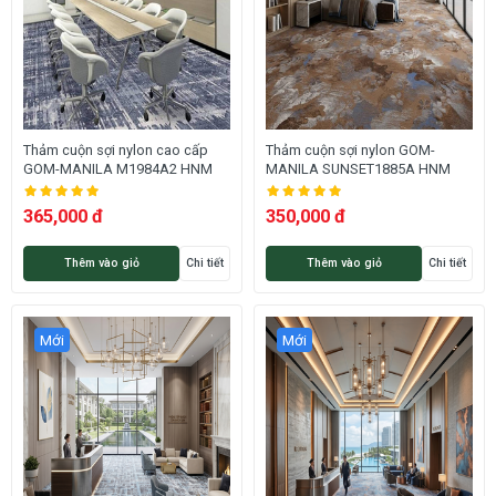
Thảm cuộn sợi nylon cao cấp
Thảm cuộn sợi nylon GOM-
GOM-MANILA M1984A2 HNM
MANILA SUNSET1885A HNM
365,000 đ
350,000 đ
Thêm vào giỏ
Chi tiết
Thêm vào giỏ
Chi tiết
Mới
Mới