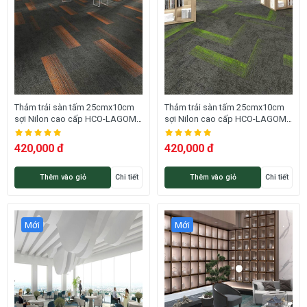
Thảm trải sàn tấm 25cmx10cm
Thảm trải sàn tấm 25cmx10cm
sợi Nilon cao cấp HCO-LAGOM
sợi Nilon cao cấp HCO-LAGOM
13 HNM
12 HNM
420,000 đ
420,000 đ
Thêm vào giỏ
Chi tiết
Thêm vào giỏ
Chi tiết
Mới
Mới