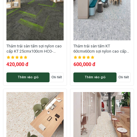
Thảm trải sàn tấm sợi nylon cao
Thảm trải sàn tấm KT
cấp KT 25cmx100cm HCO-
60cmx60cm sợi nylon cao cấp
LAGOMBE HNM
dày 9mm HCO-LUMINA 04 HNO
420,000 đ
600,000 đ
Thêm vào giỏ
Chi tiết
Thêm vào giỏ
Chi tiết