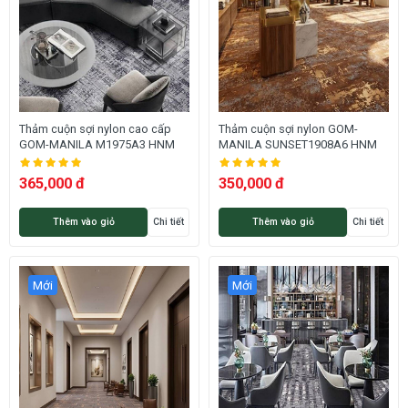
Thảm cuộn sợi nylon cao cấp
Thảm cuộn sợi nylon GOM-
GOM-MANILA M1975A3 HNM
MANILA SUNSET1908A6 HNM
365,000 đ
350,000 đ
Thêm vào giỏ
Chi tiết
Thêm vào giỏ
Chi tiết
Mới
Mới