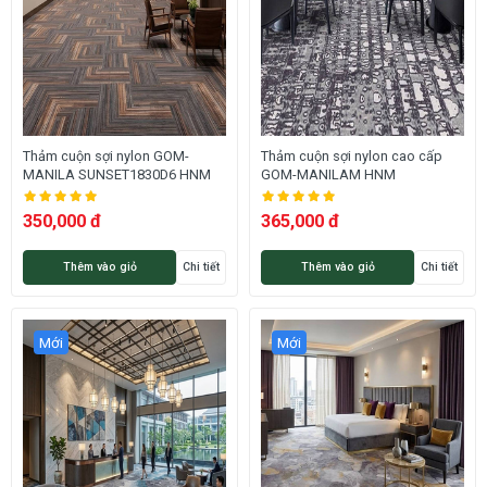
Thảm cuộn sợi nylon GOM-
Thảm cuộn sợi nylon cao cấp
MANILA SUNSET1830D6 HNM
GOM-MANILAM HNM
350,000 đ
365,000 đ
Thêm vào giỏ
Chi tiết
Thêm vào giỏ
Chi tiết
Mới
Mới