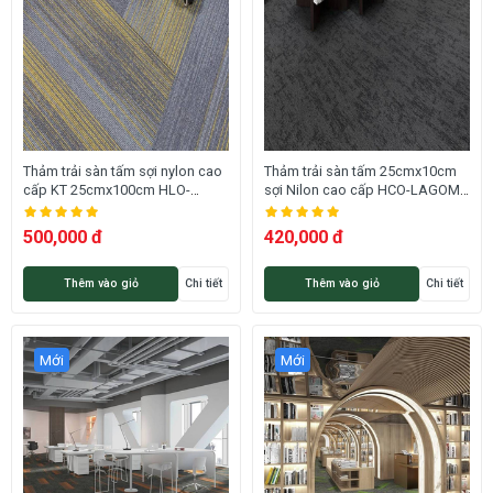
Thảm trải sàn tấm sợi nylon cao
Thảm trải sàn tấm 25cmx10cm
cấp KT 25cmx100cm HLO-
sợi Nilon cao cấp HCO-LAGOM
VIVATRUST HNO
10 HNM
500,000 đ
420,000 đ
Thêm vào giỏ
Chi tiết
Thêm vào giỏ
Chi tiết
Mới
Mới