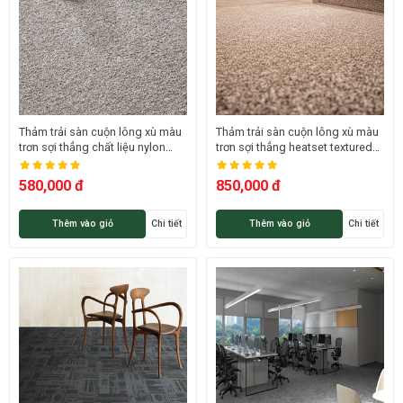
Thảm trải sàn cuộn lông xù màu
Thảm trải sàn cuộn lông xù màu
trơn sợi thẳng chất liệu nylon
trơn sợi thẳng heatset textured
cao cấp DV-ROSINY 38 HNO
dày 18.5mm siêu cao cấp 58M-
DOLCE DNG
580,000 đ
850,000 đ
Thêm vào giỏ
Chi tiết
Thêm vào giỏ
Chi tiết