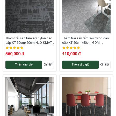
Thảm trải sàn tấm sợi nylon cao
Thảm trải sàn tấm sợi nylon cao
cấp KT 50cmx50cm HLO-KMATR
cấp KT 50cmx50cm GOM-
HNO
SHININGAL HNM
560,000 đ
410,000 đ
Thêm vào giỏ
Chi tiết
Thêm vào giỏ
Chi tiết