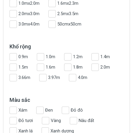
1.0mx2.0m
1.6mx2.3m
2.0mx3.0m
2.5mx3.5m
3.0mx4.0m
50cmx50cm
Khổ rộng
0.9m
1.0m
1.2m
1.4m
1.5m
1.6m
1.8m
2.0m
3.66m
3.97m
4.0m
Màu sắc
Xám
Đen
Đỏ đô
Đỏ tươi
Vàng
Nâu đất
Xanh lá
Xanh dương