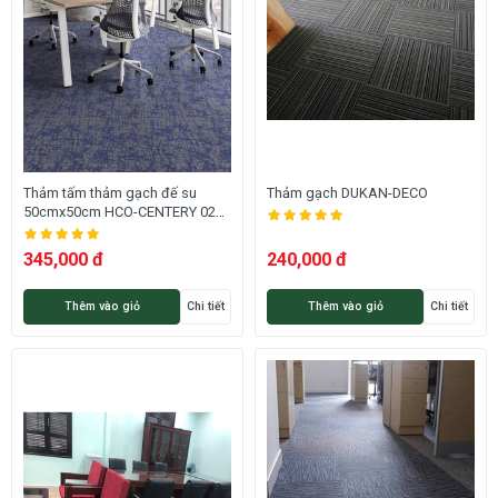
Thảm tấm thảm gạch đế su
Thảm gạch DUKAN-DECO
50cmx50cm HCO-CENTERY 02
HNO
345,000 đ
240,000 đ
Thêm vào giỏ
Chi tiết
Thêm vào giỏ
Chi tiết