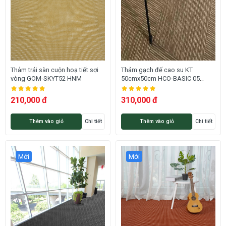
Thảm trải sàn cuộn hoạ tiết sợi
Thảm gạch đế cao su KT
vòng GOM-SKYT52 HNM
50cmx50cm HCO-BASIC 05
HNM
210,000 đ
310,000 đ
Thêm vào giỏ
Chi tiết
Thêm vào giỏ
Chi tiết
Mới
Mới