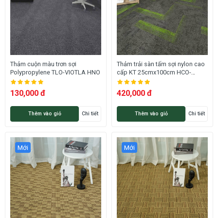
Thảm cuộn màu trơn sợi
Thảm trải sàn tấm sợi nylon cao
Polypropylene TLO-VIOTLA HNO
cấp KT 25cmx100cm HCO-
LAGOMBE HNM
130,000 đ
420,000 đ
Thêm vào giỏ
Chi tiết
Thêm vào giỏ
Chi tiết
Mới
Mới