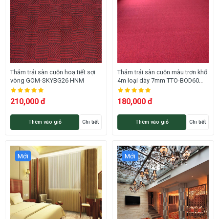
Thảm trải sàn cuộn hoạ tiết sợi
Thảm trải sàn cuộn màu trơn khổ
vòng GOM-SKYBG26 HNM
4m loại dày 7mm TTO-BOD60
HNO
210,000 đ
180,000 đ
Thêm vào giỏ
Chi tiết
Thêm vào giỏ
Chi tiết
Mới
Mới