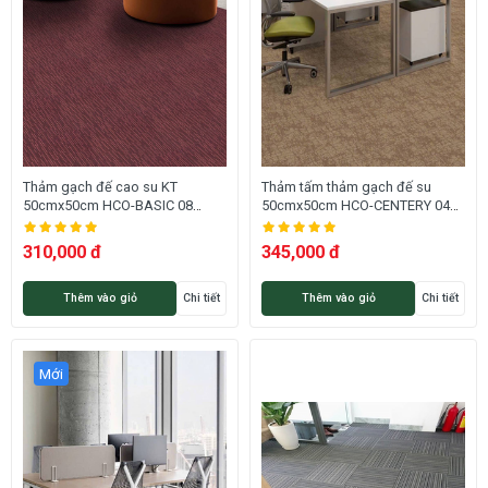
Thảm gạch đế cao su KT
Thảm tấm thảm gạch đế su
50cmx50cm HCO-BASIC 08
50cmx50cm HCO-CENTERY 04
HNM
HNO
310,000 đ
345,000 đ
Thêm vào giỏ
Chi tiết
Thêm vào giỏ
Chi tiết
Mới