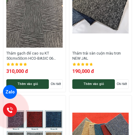
Thảm gạch đế cao su KT
Thảm trải sàn cuộn màu trơn
50cmx50cm HCO-BASIC 06
NEW JAL
HNM
310,000 đ
190,000 đ
Thêm vào giỏ
Chi tiết
Thêm vào giỏ
Chi tiết
Zalo