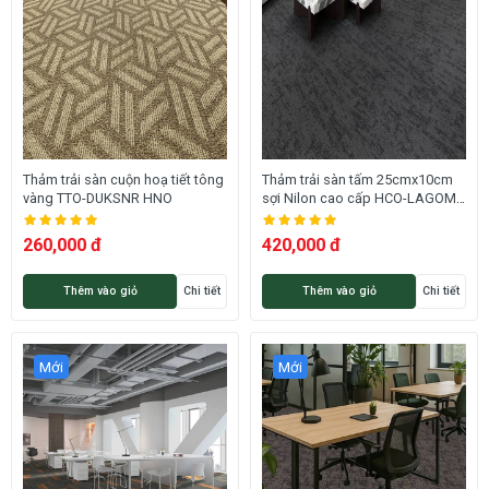
Thảm trải sàn cuộn hoạ tiết tông
Thảm trải sàn tấm 25cmx10cm
vàng TTO-DUKSNR HNO
sợi Nilon cao cấp HCO-LAGOM
10 HNM
260,000 đ
420,000 đ
Thêm vào giỏ
Chi tiết
Thêm vào giỏ
Chi tiết
Mới
Mới