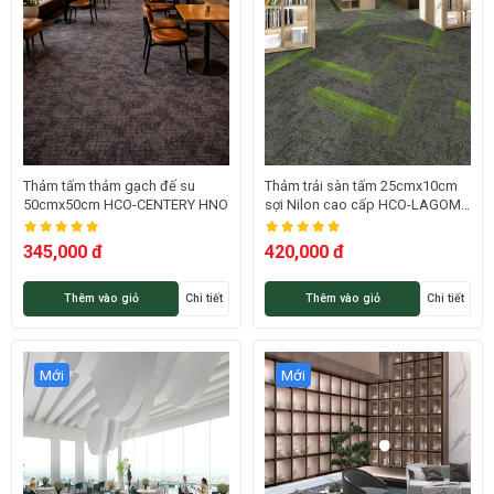
Thảm tấm thảm gạch đế su
Thảm trải sàn tấm 25cmx10cm
50cmx50cm HCO-CENTERY HNO
sợi Nilon cao cấp HCO-LAGOM
12 HNM
345,000 đ
420,000 đ
Thêm vào giỏ
Chi tiết
Thêm vào giỏ
Chi tiết
Mới
Mới