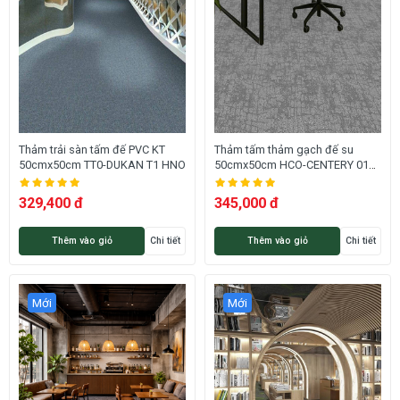
Thảm trải sàn tấm đế PVC KT
Thảm tấm thảm gạch đế su
50cmx50cm TT0-DUKAN T1 HNO
50cmx50cm HCO-CENTERY 01
HNO
329,400 đ
345,000 đ
Thêm vào giỏ
Chi tiết
Thêm vào giỏ
Chi tiết
Mới
Mới