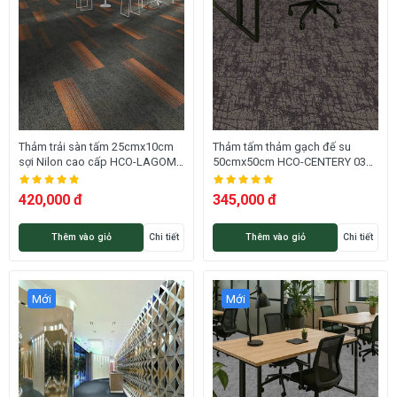
Thảm trải sàn tấm 25cmx10cm
Thảm tấm thảm gạch đế su
sợi Nilon cao cấp HCO-LAGOM
50cmx50cm HCO-CENTERY 03
13 HNM
HNO
420,000 đ
345,000 đ
Thêm vào giỏ
Chi tiết
Thêm vào giỏ
Chi tiết
Mới
Mới