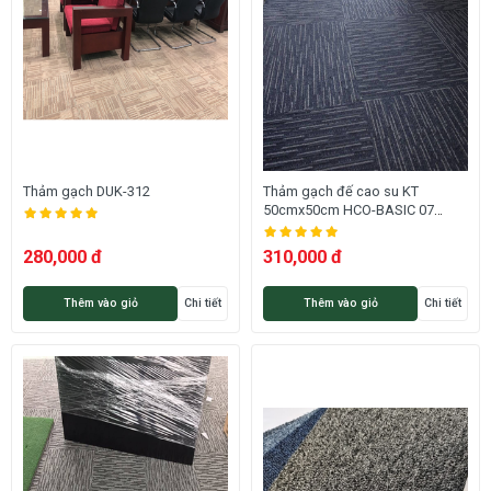
Thảm gạch DUK-312
Thảm gạch đế cao su KT
50cmx50cm HCO-BASIC 07
HNM
280,000 đ
310,000 đ
Thêm vào giỏ
Chi tiết
Thêm vào giỏ
Chi tiết