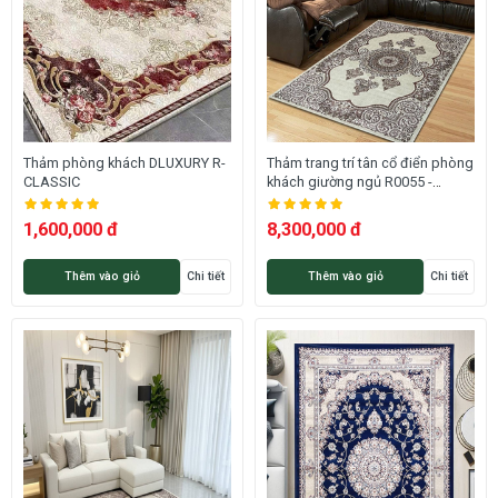
Thảm phòng khách DLUXURY R-
Thảm trang trí tân cổ điển phòng
CLASSIC
khách giường ngủ R0055 -
ROMEO
1,600,000 đ
8,300,000 đ
Thêm vào giỏ
Chi tiết
Thêm vào giỏ
Chi tiết