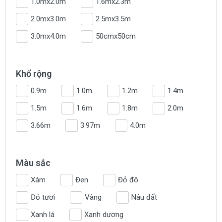
1.0mx2.0m
1.6mx2.3m
2.0mx3.0m
2.5mx3.5m
3.0mx4.0m
50cmx50cm
Khổ rộng
0.9m
1.0m
1.2m
1.4m
1.5m
1.6m
1.8m
2.0m
3.66m
3.97m
4.0m
Màu sắc
Xám
Đen
Đỏ đô
Đỏ tươi
Vàng
Nâu đất
Xanh lá
Xanh dương