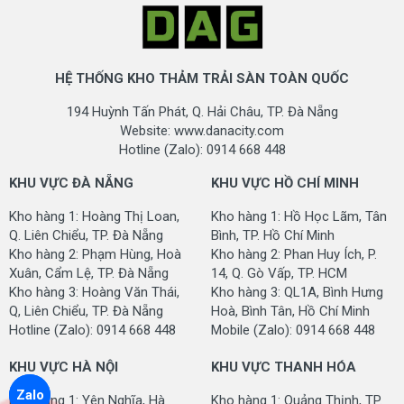
HỆ THỐNG KHO THẢM TRẢI SÀN TOÀN QUỐC
194 Huỳnh Tấn Phát, Q. Hải Châu, TP. Đà Nẵng
Website: www.danacity.com
Hotline (Zalo): 0914 668 448
KHU VỰC ĐÀ NẴNG
KHU VỰC HỒ CHÍ MINH
Kho hàng 1: Hoàng Thị Loan,
Kho hàng 1: Hồ Học Lãm, Tân
Q. Liên Chiểu, TP. Đà Nẵng
Bình, TP. Hồ Chí Minh
Kho hàng 2: Phạm Hùng, Hoà
Kho hàng 2: Phan Huy Ích, P.
Xuân, Cẩm Lệ, TP. Đà Nẵng
14, Q. Gò Vấp, TP. HCM
Kho hàng 3: Hoàng Văn Thái,
Kho hàng 3: QL1A, Bình Hưng
Q, Liên Chiểu, TP. Đà Nẵng
Hoà, Bình Tân, Hồ Chí Minh
Hotline (Zalo): 0914 668 448
Mobile (Zalo): 0914 668 448
KHU VỰC HÀ NỘI
KHU VỰC THANH HÓA
Zalo
Kho hàng 1: Yên Nghĩa, Hà
Kho hàng 1: Quảng Thịnh, TP.