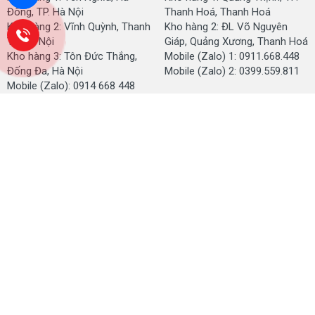
Đông, TP. Hà Nội
Thanh Hoá, Thanh Hoá
Kho hàng 2: Vĩnh Quỳnh, Thanh
Kho hàng 2: ĐL Võ Nguyên
Trì, Hà Nội
Giáp, Quảng Xương, Thanh Hoá
Kho hàng 3: Tôn Đức Thắng,
Mobile (Zalo) 1: 0911.668.448
Đống Đa, Hà Nội
Mobile (Zalo) 2: 0399.559.811
Mobile (Zalo): 0914 668 448
KHU VỰC HƯNG YÊN
KHU VỰC CẦN THƠ
Kho hàng: Thôn Bình Dân, Xã
Kho hàng 1: Khu Vực Yên
Triệu Việt Vương, Hưng yên
Thượng, Cái Răng, TP. Cần Thơ
Mobile (Zalo) 1: 0914.668.448
Kho hàng 2: Nguyễn Văn Cừ
Nối Dài, Ninh Kiều, Cần Thơ
Mobile (Zalo): 0914.668.448
KHU VỰC NHA TRANG
KHU VỰC TÂY NGUYÊN
Kho hàng 1: Lư Giang, Phước
Kho hàng 1: Nguyễn Văn Cừ,
Thuỷ, Nha Trang, Khánh Hoà
Buôn Ma Thuột, Đắk Lắk
Kho hàng 2: Lương Đình
Kho hàng 2: Phùng Hưng, Buôn
Của, Vĩnh Thạnh, TP. Nha
Ma Thuột, Tỉnh Đắk Lắk
Trang
Mobile (Zalo): 0914.668.448