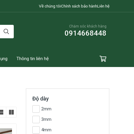
Về chúng tôi
Chính sách bảo hành
Liên hệ
Chăm sóc khách hàng
0914668448
dụng
Thông tin liên hệ
Độ dày
2mm
3mm
4mm