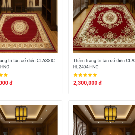
ang trí tân cổ điển CLASSIC
Thảm trang trí tân cổ điển CL
 HNO
HL2404 HNO
000 đ
2,300,000 đ