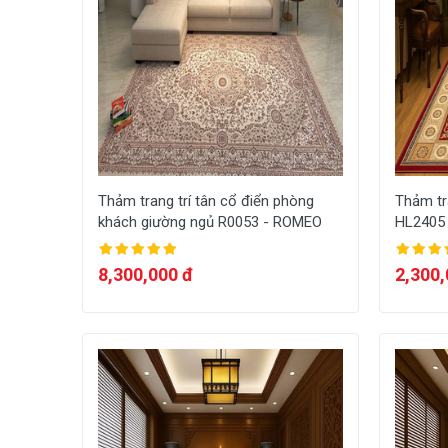
Thảm trang trí tân cổ điển phòng
Thảm tr
khách giường ngủ R0053 - ROMEO
HL2405
8,300,000 đ
2,300,