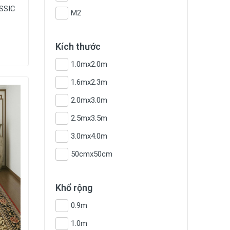
ASSIC
M2
Kích thước
1.0mx2.0m
1.6mx2.3m
2.0mx3.0m
2.5mx3.5m
3.0mx4.0m
50cmx50cm
Khổ rộng
0.9m
1.0m