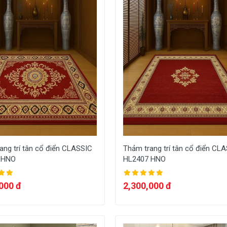
ang trí tân cổ điển CLASSIC
Thảm trang trí tân cổ điển CL
 HNO
HL2407 HNO
000 đ
2,300,000 đ