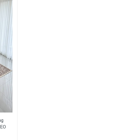
ng
MEO