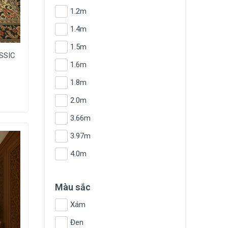
1.2m
1.4m
1.5m
ASSIC
1.6m
1.8m
2.0m
3.66m
3.97m
4.0m
Màu sắc
Xám
Đen