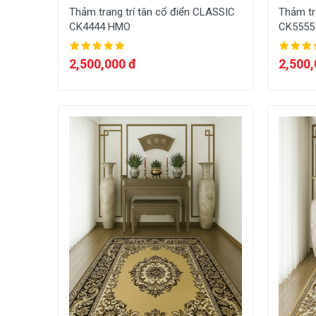
Thảm trang trí tân cổ điển CLASSIC
Thảm tr
CK4444 HMO
CK5555
2,500,000 đ
2,500,