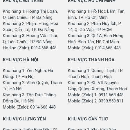
KHU VỰC ĐÀ NẴNG
KHU VỰC HỒ CHÍ MINH
Kho hàng 1: Hoàng Thị Loan,
Kho hàng 1: Hồ Học Lãm, Tân
Q. Liên Chiểu, TP. Đà Nẵng
Bình, TP. Hồ Chí Minh
Kho hàng 2: Phạm Hùng, Hoà
Kho hàng 2: Phan Huy Ích, P.
Xuân, Cẩm Lệ, TP. Đà Nẵng
14, Q. Gò Vấp, TP. HCM
Kho hàng 3: Hoàng Văn Thái,
Kho hàng 3: QL1A, Bình Hưng
Q, Liên Chiểu, TP. Đà Nẵng
Hoà, Bình Tân, Hồ Chí Minh
Hotline (Zalo): 0914 668 448
Mobile (Zalo): 0914 668 448
KHU VỰC HÀ NỘI
KHU VỰC THANH HÓA
Kho hàng 1: Yên Nghĩa, Hà
Kho hàng 1: Quảng Thịnh, TP.
Đông, TP. Hà Nội
Thanh Hoá, Thanh Hoá
Kho hàng 2: Vĩnh Quỳnh, Thanh
Kho hàng 2: ĐL Võ Nguyên
Trì, Hà Nội
Giáp, Quảng Xương, Thanh Hoá
Kho hàng 3: Tôn Đức Thắng,
Mobile (Zalo) 1: 0911.668.448
Đống Đa, Hà Nội
Mobile (Zalo) 2: 0399.559.811
Mobile (Zalo): 0914 668 448
KHU VỰC HƯNG YÊN
KHU VỰC CẦN THƠ
Kho hàng: Thôn Bình Dân, Xã
Kho hàng 1: Khu Vực Yên