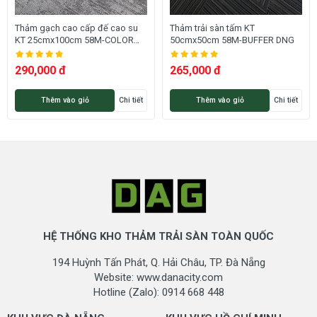
Liêm - TP. Hà Nội
Mobile (Zalo): 0914 668 448
Thảm gạch cao cấp đế cao su
Thảm trải sàn tấm KT
KT 25cmx100cm 58M-COLOR
50cmx50cm 58M-BUFFER DNG
Thanh Hoá: Kho hàng tại phường Quảng Thịnh - TP.
SPEECH DNG
Thanh Hoá -
Thanh Hoá
290,000 đ
265,000 đ
Mobile (Zalo): 0911.668.448
Thêm vào giỏ
Chi tiết
Thêm vào giỏ
Chi tiết
HỆ THỐNG KHO THẢM TRẢI SÀN TOÀN QUỐC
194 Huỳnh Tấn Phát, Q. Hải Châu, TP. Đà Nẵng
Website: www.danacity.com
Hotline (Zalo): 0914 668 448