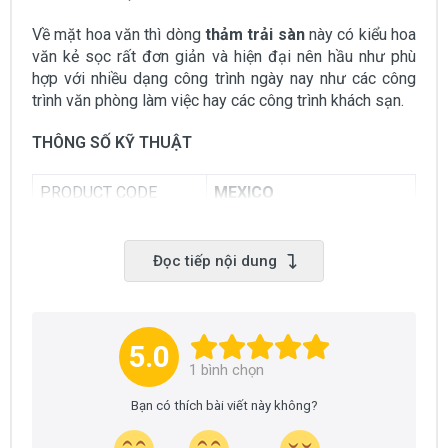
Về mặt hoa văn thì dòng
thảm trải sàn
này có kiểu hoa
văn kẻ sọc rất đơn giản và hiện đại nên hầu như phù
hợp với nhiều dạng công trình ngày nay như các công
trình văn phòng làm việc hay các công trình khách sạn.
THÔNG SỐ KỸ THUẬT
PRODUCT CODE
MEXICO
TILE SIZE
50 X 50 mm
Đọc tiếp nội dung
YARN FIBER
100% Polypropylene
CONSTRUCTION
Multi Level Loop
TOTAL THICKNESS
5.5 mm (+/-5%)
5.0
1
bình chọn
PILE WEIGHT/M2
480 grms./sqm (+/-5%)
Bạn có thích bài viết này không?
BACKING
PVC Backing