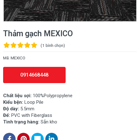
Thảm gạch MEXICO
(1
bình chọn
)
Mã:
MEXICO
0914668448
Chất liệu sợi:
100%Polypropylene
Kiểu bện:
Loop Pile
Độ dày:
5.5mm
Đế:
PVC with Fiberglass
Tình trạng hàng:
Sẳn kho