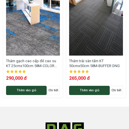
Thảm gạch cao cấp đế cao su
Thảm trải sàn tấm KT
KT 25cmx100cm 58M-COLOR
50cmx50cm 58M-BUFFER DNG
SPEECH DNG
290,000 đ
265,000 đ
Thêm vào giỏ
Chi tiết
Thêm vào giỏ
Chi tiết