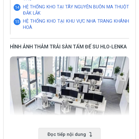
HỆ THỐNG KHO TẠI TÂY NGUYÊN BUÔN MA THUỘT
ĐẮK LẮK
HỆ THỐNG KHO TẠI KHU VỰC NHA TRANG KHÁNH
HOÀ
HÌNH ẢNH THẢM TRẢI SÀN TẤM ĐẾ SU HLO-LENKA
Đọc tiếp nội dung