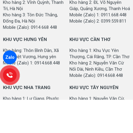
Kho hàng 2: Vĩnh Quỳnh, Thanh
Kho hàng 2: ĐL Võ Nguyên
Trì, Hà Nội
Giáp, Quảng Xương, Thanh Hoá
Kho hàng 3: Tôn Đức Thắng,
Mobile (Zalo) 1: 0911.668.448
Đống Đa, Hà Nội
Mobile (Zalo) 2: 0399.559.811
Mobile (Zalo): 0914 668 448
KHU VỰC HƯNG YÊN
KHU VỰC CẦN THƠ
Kho hàng: Thôn Bình Dân, Xã
Kho hàng 1: Khu Vực Yên
Triệu Việt Vương, Hưng yên
Thượng, Cái Răng, TP. Cần Thơ
Zalo
Mobile (Zalo) 1: 0914.668.448
Kho hàng 2: Nguyễn Văn Cừ
Nối Dài, Ninh Kiều, Cần Thơ
Mobile (Zalo): 0914.668.448
KHU VỰC NHA TRANG
KHU VỰC TÂY NGUYÊN
Kho hàng 1: Lư Giang, Phước
Kho hàng 1: Nguyễn Văn Cừ,
Thuỷ, Nha Trang, Khánh Hoà
Buôn Ma Thuột, Đắk Lắk
Kho hàng 2: Lương Đình
Kho hàng 2: Phùng Hưng, Buôn
Của, Vĩnh Thạnh, TP. Nha
Ma Thuột, Tỉnh Đắk Lắk
Trang
Mobile (Zalo): 0914.668.448
Mobile (Zalo): 0914.668.448