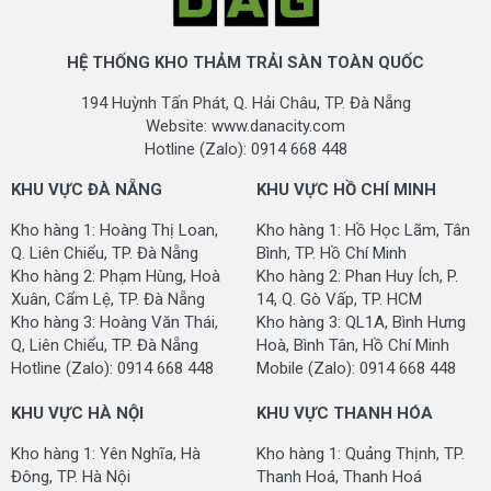
HỆ THỐNG KHO THẢM TRẢI SÀN TOÀN QUỐC
194 Huỳnh Tấn Phát, Q. Hải Châu, TP. Đà Nẵng
Website: www.danacity.com
Hotline (Zalo): 0914 668 448
KHU VỰC ĐÀ NẴNG
KHU VỰC HỒ CHÍ MINH
Kho hàng 1: Hoàng Thị Loan,
Kho hàng 1: Hồ Học Lãm, Tân
Q. Liên Chiểu, TP. Đà Nẵng
Bình, TP. Hồ Chí Minh
Kho hàng 2: Phạm Hùng, Hoà
Kho hàng 2: Phan Huy Ích, P.
Xuân, Cẩm Lệ, TP. Đà Nẵng
14, Q. Gò Vấp, TP. HCM
Kho hàng 3: Hoàng Văn Thái,
Kho hàng 3: QL1A, Bình Hưng
Q, Liên Chiểu, TP. Đà Nẵng
Hoà, Bình Tân, Hồ Chí Minh
Hotline (Zalo): 0914 668 448
Mobile (Zalo): 0914 668 448
KHU VỰC HÀ NỘI
KHU VỰC THANH HÓA
Kho hàng 1: Yên Nghĩa, Hà
Kho hàng 1: Quảng Thịnh, TP.
Đông, TP. Hà Nội
Thanh Hoá, Thanh Hoá