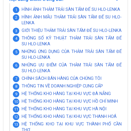
HÌNH ẢNH THẢM TRẢI SÀN TẤM ĐẾ SU HLO-LENKA
HÌNH ẢNH MẪU THẢM TRẢI SÀN TẤM ĐẾ SU HLO-
LENKA
GIỚI THIỆU THẢM TRẢI SÀN TẤM ĐẾ SU HLO-LENKA
THÔNG SỐ KỸ THUẬT THẢM TRẢI SÀN TẤM ĐẾ
SU HLO-LENKA
NHỮNG ỨNG DỤNG CỦA THẢM TRẢI SÀN TẤM ĐẾ
SU HLO-LENKA
NHỮNG ƯU ĐIỂM CỦA THẢM TRẢI SÀN TẤM ĐẾ
SU HLO-LENKA
CHÍNH SÁCH BÁN HÀNG CỦA CHÚNG TÔI
THÔNG TIN VỀ DOANH NGHIỆP CUNG CẤP
HỆ THỐNG KHO HÀNG TẠI KHU VỰC ĐÀ NẴNG
HỆ THỐNG KHO HÀNG TẠI KHU VỰC HỒ CHÍ MINH
HỆ THỐNG KHO HÀNG TẠI KHU VỰC HÀ NỘI
HỆ THỐNG KHO HÀNG TẠI KHU VỰC THANH HOÁ
HỆ THỐNG KHO TẠI KHU VỰC THÀNH PHỐ CẦN
THƠ