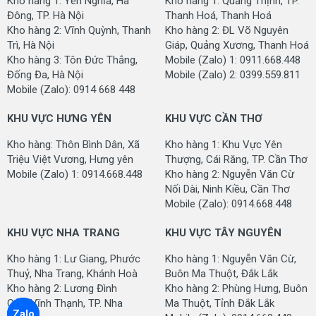
Kho hàng 1: Yên Nghĩa, Hà
Kho hàng 1: Quảng Thịnh, TP.
Đông, TP. Hà Nội
Thanh Hoá, Thanh Hoá
Kho hàng 2: Vĩnh Quỳnh, Thanh
Kho hàng 2: ĐL Võ Nguyên
Trì, Hà Nội
Giáp, Quảng Xương, Thanh Hoá
Kho hàng 3: Tôn Đức Thắng,
Mobile (Zalo) 1: 0911.668.448
Đống Đa, Hà Nội
Mobile (Zalo) 2: 0399.559.811
Mobile (Zalo): 0914 668 448
KHU VỰC HƯNG YÊN
KHU VỰC CẦN THƠ
Kho hàng: Thôn Bình Dân, Xã
Kho hàng 1: Khu Vực Yên
Triệu Việt Vương, Hưng yên
Thượng, Cái Răng, TP. Cần Thơ
Mobile (Zalo) 1: 0914.668.448
Kho hàng 2: Nguyễn Văn Cừ
Nối Dài, Ninh Kiều, Cần Thơ
Mobile (Zalo): 0914.668.448
KHU VỰC NHA TRANG
KHU VỰC TÂY NGUYÊN
Kho hàng 1: Lư Giang, Phước
Kho hàng 1: Nguyễn Văn Cừ,
Thuỷ, Nha Trang, Khánh Hoà
Buôn Ma Thuột, Đắk Lắk
Kho hàng 2: Lương Đình
Kho hàng 2: Phùng Hưng, Buôn
Của, Vĩnh Thạnh, TP. Nha
Ma Thuột, Tỉnh Đắk Lắk
Zalo