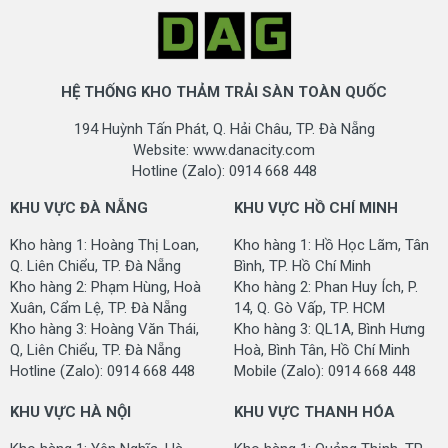
HỆ THỐNG KHO THẢM TRẢI SÀN TOÀN QUỐC
194 Huỳnh Tấn Phát, Q. Hải Châu, TP. Đà Nẵng
Website: www.danacity.com
Hotline (Zalo): 0914 668 448
KHU VỰC ĐÀ NẴNG
KHU VỰC HỒ CHÍ MINH
Kho hàng 1: Hoàng Thị Loan,
Kho hàng 1: Hồ Học Lãm, Tân
Q. Liên Chiểu, TP. Đà Nẵng
Bình, TP. Hồ Chí Minh
Kho hàng 2: Phạm Hùng, Hoà
Kho hàng 2: Phan Huy Ích, P.
Xuân, Cẩm Lệ, TP. Đà Nẵng
14, Q. Gò Vấp, TP. HCM
Kho hàng 3: Hoàng Văn Thái,
Kho hàng 3: QL1A, Bình Hưng
Q, Liên Chiểu, TP. Đà Nẵng
Hoà, Bình Tân, Hồ Chí Minh
Hotline (Zalo): 0914 668 448
Mobile (Zalo): 0914 668 448
KHU VỰC HÀ NỘI
KHU VỰC THANH HÓA