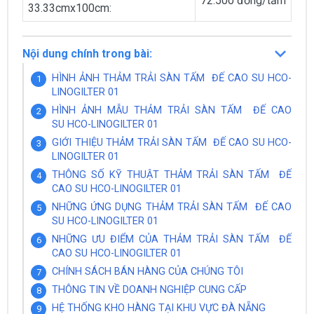
72.500 đồng/tấm
33.33cmx100cm:
Nội dung chính trong bài:
HÌNH ẢNH THẢM TRẢI SÀN TẤM ĐẾ CAO SU HCO-
LINOGILTER 01
HÌNH ẢNH MẪU THẢM TRẢI SÀN TẤM ĐẾ CAO
SU HCO-LINOGILTER 01
GIỚI THIỆU THẢM TRẢI SÀN TẤM ĐẾ CAO SU HCO-
LINOGILTER 01
THÔNG SỐ KỸ THUẬT THẢM TRẢI SÀN TẤM ĐẾ
CAO SU HCO-LINOGILTER 01
NHỮNG ỨNG DỤNG THẢM TRẢI SÀN TẤM ĐẾ CAO
SU HCO-LINOGILTER 01
NHỮNG ƯU ĐIỂM CỦA THẢM TRẢI SÀN TẤM ĐẾ
CAO SU HCO-LINOGILTER 01
CHÍNH SÁCH BÁN HÀNG CỦA CHÚNG TÔI
THÔNG TIN VỀ DOANH NGHIỆP CUNG CẤP
HỆ THỐNG KHO HÀNG TẠI KHU VỰC ĐÀ NẴNG