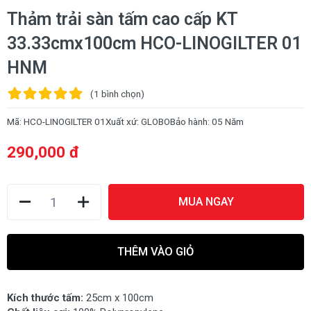
Thảm trải sàn tấm cao cấp KT
33.33cmx100cm HCO-LINOGILTER 01
HNM
(1
bình chọn
)
Mã:
HCO-LINOGILTER 01
Xuất xứ:
GLOBO
Bảo hành:
05 Năm
290,000 đ
MUA NGAY
THÊM VÀO GIỎ
Kích thước tấm:
25cm x 100cm