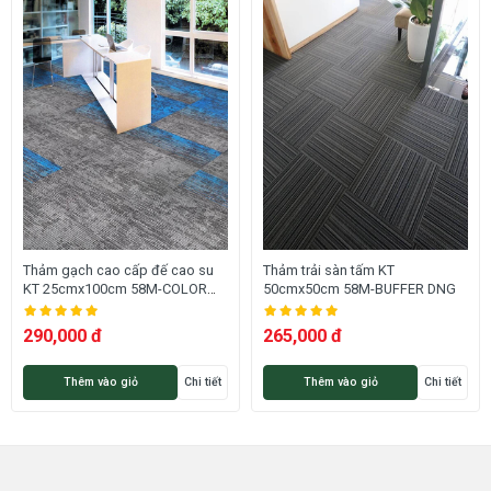
Thảm gạch cao cấp đế cao su
Thảm trải sàn tấm KT
KT 25cmx100cm 58M-COLOR
50cmx50cm 58M-BUFFER DNG
SPEECH DNG
290,000 đ
265,000 đ
Thêm vào giỏ
Chi tiết
Thêm vào giỏ
Chi tiết