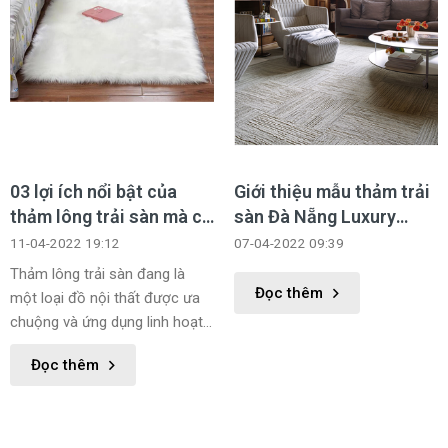
03 lợi ích nổi bật của
Giới thiệu mẫu thảm trải
thảm lông trải sàn mà có
sàn Đà Nẵng Luxury
thể bạn chưa biết
trang trí hoa văn đặc sắc
11-04-2022 19:12
07-04-2022 09:39
Thảm lông trải sàn đang là
Đọc thêm
một loại đồ nội thất được ưa
chuộng và ứng dụng linh hoạt
trong nhiều phong cách thiết
Đọc thêm
kế nội thất khác nhau, dưới đây
Danacity xin giới thiệu cho bạn
top 3 những ứng dụng tuyệt vời
của thảm lông trải sàn cho căn