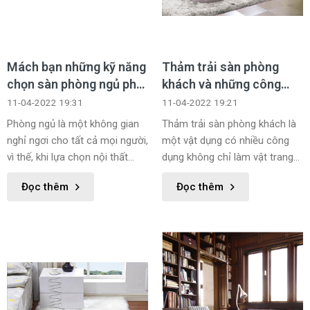
Mách bạn những kỹ năng
Thảm trải sàn phòng
chọn sàn phòng ngủ phù
khách và những công
hợp
dụng có thể bạn chưa
11-04-2022 19:31
11-04-2022 19:21
biết
Phòng ngủ là một không gian
Thảm trải sàn phòng khách là
nghỉ ngơi cho tất cả mọi người,
một vật dụng có nhiều công
vì thế, khi lựa chọn nội thất
dụng không chỉ làm vật trang
phòng ngủ đặc biệt là thảm trải
trí mà còn nhiều tác dụng tuyệt
Đọc thêm
Đọc thêm
sàn phòng ngủ, bạn nên cân
vời khác nữa, tuy nhiên nhiều
nhắc kỹ rất nhiều yếu tố, nếu
người vẫn băn khoăn có nên
bạn còn chưa biết cách để
mua thảm trải sàn phòng
mua được tấm trải sàn ưng ý
khách hay không thì hãy cùng
thì hãy để Danacity bật mí ngay
Danacity tìm hiểu rõ hơn về
cho bạn nhé!
thảm trải sàn phòng khách
nhé!