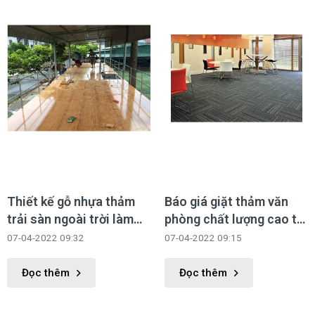
nhà của bạn.
Thiết kế gỗ nhựa thảm
Báo giá giặt thảm văn
trải sàn ngoài trời làm
phòng chất lượng cao tại
đẹp không gian ngoại
TPHCM
07-04-2022 09:32
07-04-2022 09:15
thất
Đọc thêm
Đọc thêm