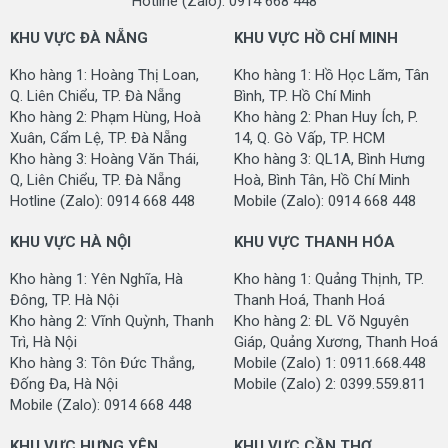
Hotline (Zalo): 0914 668 448
KHU VỰC ĐÀ NẴNG
KHU VỰC HỒ CHÍ MINH
Kho hàng 1: Hoàng Thị Loan,
Kho hàng 1: Hồ Học Lãm, Tân
Q. Liên Chiểu, TP. Đà Nẵng
Bình, TP. Hồ Chí Minh
Kho hàng 2: Phạm Hùng, Hoà
Kho hàng 2: Phan Huy Ích, P.
Xuân, Cẩm Lệ, TP. Đà Nẵng
14, Q. Gò Vấp, TP. HCM
Kho hàng 3: Hoàng Văn Thái,
Kho hàng 3: QL1A, Bình Hưng
Q, Liên Chiểu, TP. Đà Nẵng
Hoà, Bình Tân, Hồ Chí Minh
Hotline (Zalo): 0914 668 448
Mobile (Zalo): 0914 668 448
KHU VỰC HÀ NỘI
KHU VỰC THANH HÓA
Kho hàng 1: Yên Nghĩa, Hà
Kho hàng 1: Quảng Thịnh, TP.
Đông, TP. Hà Nội
Thanh Hoá, Thanh Hoá
Kho hàng 2: Vĩnh Quỳnh, Thanh
Kho hàng 2: ĐL Võ Nguyên
Trì, Hà Nội
Giáp, Quảng Xương, Thanh Hoá
Kho hàng 3: Tôn Đức Thắng,
Mobile (Zalo) 1: 0911.668.448
Đống Đa, Hà Nội
Mobile (Zalo) 2: 0399.559.811
Mobile (Zalo): 0914 668 448
KHU VỰC HƯNG YÊN
KHU VỰC CẦN THƠ