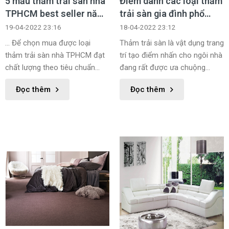
5 mẫu thảm trải sàn nhà
Điểm danh các loại thảm
TPHCM best seller năm
trải sàn gia đình phổ
2022
biến nhất hiện nay
19-04-2022 23:16
18-04-2022 23:12
… Để chọn mua được loại
Thảm trải sàn là vật dụng trang
thảm trải sàn nhà TPHCM đạt
trí tạo điểm nhấn cho ngôi nhà
chất lượng theo tiêu chuẩn
đang rất được ưa chuộng
quốc tế và giá thành hợp để
trong những năm gần đây. Bên
Đọc thêm
Đọc thêm
lắp đặt cho phòng khách,
cạnh đó không chỉ mang tính
phòng ngủ, văn phòng hay đại
thẩm mỹ, thảm trải sàn còn có
sảnh của các nhà hàng, khách
công dụng giữ ấm cho gia đình
sạn cao cấp…
vào mùa lạnh