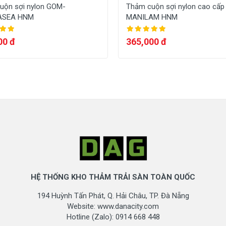
uộn sợi nylon GOM-
Thảm cuộn sợi nylon cao cấ
ASEA HNM
MANILAM HNM
00 đ
365,000 đ
HỆ THỐNG KHO THẢM TRẢI SÀN TOÀN QUỐC
194 Huỳnh Tấn Phát, Q. Hải Châu, TP. Đà Nẵng
Website: www.danacity.com
Hotline (Zalo): 0914 668 448