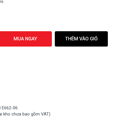
D6
MUA NGAY
THÊM VÀO GIỎ
 E662-06
ại kho chưa bao gồm VAT)