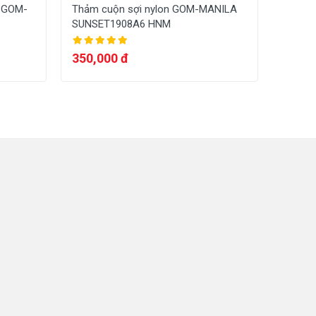
p GOM-
Thảm cuộn sợi nylon GOM-MANILA
Thảm c
SUNSET1908A6 HNM
MANIL
350,000 đ
365,0