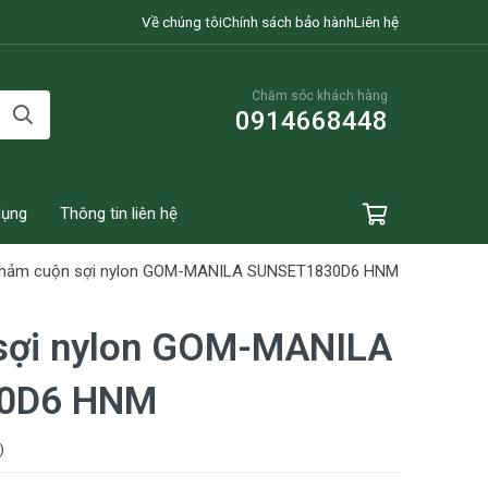
Về chúng tôi
Chính sách bảo hành
Liên hệ
Chăm sóc khách hàng
0914668448
dụng
Thông tin liên hệ
hảm cuộn sợi nylon GOM-MANILA SUNSET1830D6 HNM
sợi nylon GOM-MANILA
0D6 HNM
)