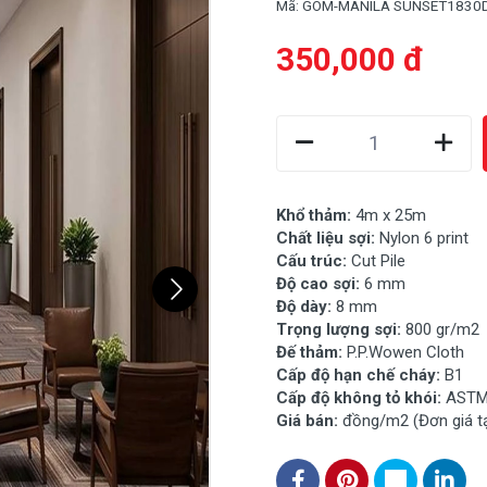
Mã:
GOM-MANILA SUNSET1830
350,000 đ
Khổ thảm:
4m x 25m
Chất liệu sợi:
Nylon 6 print
Cấu trúc:
Cut Pile
Độ cao sợi:
6 mm
Độ dày:
8
mm
Trọng lượng sợi:
800 gr/m2
Đế thảm:
P.P.Wowen Cloth
Cấp độ hạn chế cháy:
B1
Cấp độ không tỏ khói:
ASTM
Giá bán:
đồng/m2 (Đơn giá t