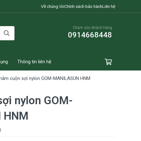
Về chúng tôi
Chính sách bảo hành
Liên hệ
Chăm sóc khách hàng
0914668448
dụng
Thông tin liên hệ
hảm cuộn sợi nylon GOM-MANILASUN HNM
sợi nylon GOM-
N HNM
)