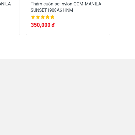
ANILA
Thảm cuộn sợi nylon GOM-MANILA
Thảm c
SUNSET1908A6 HNM
MANIL
350,000 đ
365,0