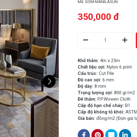
Mã:
GOM-MANILASUN
350,000 đ
Khổ thảm:
4m x 25m
Chất liệu sợi:
Nylon 6 print
Cấu trúc:
Cut Pile
Độ cao sợi:
6 mm
Độ dày:
8
mm
Trọng lượng sợi:
800 gr/m2
Đế thảm:
P.P.Wowen Cloth
Cấp độ hạn chế cháy:
B1
Cấp độ không tỏ khói:
ASTM
Giá bán:
đồng/m2 (Đơn giá t