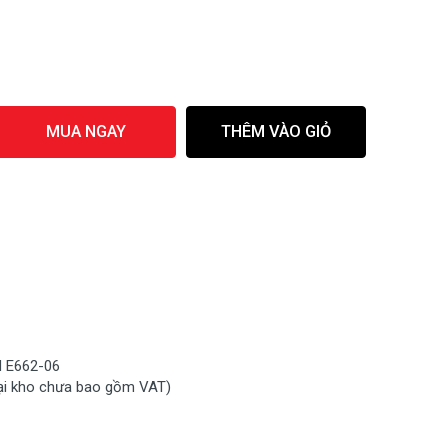
MUA NGAY
THÊM VÀO GIỎ
 E662-06
ại kho chưa bao gồm VAT)