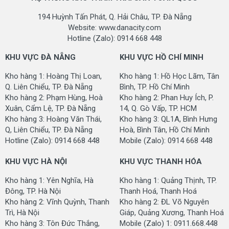
biệt thự
- Sử dụng lót sàn cho các công trình cao cấp khác như
194 Huỳnh Tấn Phát, Q. Hải Châu, TP. Đà Nẵng
resort
Website: www.danacity.com
Hotline (Zalo): 0914 668 448
THÔNG SỐ KỸ THUẬT
KHU VỰC ĐÀ NẴNG
KHU VỰC HỒ CHÍ MINH
Tên mã SP (Product code):
QM-G10
Kho hàng 1: Hoàng Thị Loan,
Kho hàng 1: Hồ Học Lãm, Tân
Q. Liên Chiểu, TP. Đà Nẵng
Bình, TP. Hồ Chí Minh
Mã dạng:
QMM250
Kho hàng 2: Phạm Hùng, Hoà
Kho hàng 2: Phan Huy Ích, P.
Xuân, Cẩm Lệ, TP. Đà Nẵng
14, Q. Gò Vấp, TP. HCM
Kích thước cuộn (Roll Size):
4m x 30m
Kho hàng 3: Hoàng Văn Thái,
Kho hàng 3: QL1A, Bình Hưng
Q, Liên Chiểu, TP. Đà Nẵng
Hoà, Bình Tân, Hồ Chí Minh
Chất liệu sợi (Pile Fiber):
100% Polypropylene
Hotline (Zalo): 0914 668 448
Mobile (Zalo): 0914 668 448
Cấu trúc sợi (Construction):
Cut Pile
KHU VỰC HÀ NỘI
KHU VỰC THANH HÓA
Chiều cao sợi (Pile Height):
8 mm (+/-5%)
Kho hàng 1: Yên Nghĩa, Hà
Kho hàng 1: Quảng Thịnh, TP.
Độ dày (Total Height):
10 mm (+/-5%)
Đông, TP. Hà Nội
Thanh Hoá, Thanh Hoá
Kho hàng 2: Vĩnh Quỳnh, Thanh
Kho hàng 2: ĐL Võ Nguyên
Trọng lượng sợi (Pile
700
Trì, Hà Nội
Giáp, Quảng Xương, Thanh Hoá
Weight):
grms./sqm (+/-5%)
Kho hàng 3: Tôn Đức Thắng,
Mobile (Zalo) 1: 0911.668.448