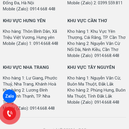
Đống Đa, Hà Nội
Mobile (Zalo) 2: 0399.559.811
Tổng trọng lượng (Total
1.500
Mobile (Zalo): 0914 668 448
Weight):
grms./sqm (+/-5%)
KHU VỰC HƯNG YÊN
KHU VỰC CẦN THƠ
Mật độ sợi (Gauge):
1/12 Inch
Kho hàng: Thôn Bình Dân, Xã
Kho hàng 1: Khu Vực Yên
Đế thảm (Backing):
Plastic
Triệu Việt Vương, Hưng yên
Thượng, Cái Răng, TP. Cần Thơ
Độ bền màu (Color
Mobile (Zalo) 1: 0914.668.448
Kho hàng 2: Nguyễn Văn Cừ
AATCC/16
Fastness):
Nối Dài, Ninh Kiều, Cần Thơ
Mobile (Zalo): 0914.668.448
Xuất xứ (Origin):
Trung Quốc
KHU VỰC NHA TRANG
KHU VỰC TÂY NGUYÊN
HÌNH ẢNH MẪU THẢM
Kho hàng 1: Lư Giang, Phước
Kho hàng 1: Nguyễn Văn Cừ,
Thuỷ, Nha Trang, Khánh Hoà
Buôn Ma Thuột, Đắk Lắk
Kho hàng 2: Lương Đình
Kho hàng 2: Phùng Hưng, Buôn
Zalo
Của, Vĩnh Thạnh, TP. Nha
Ma Thuột, Tỉnh Đắk Lắk
Trang
Mobile (Zalo): 0914.668.448
Mobile (Zalo): 0914.668.448