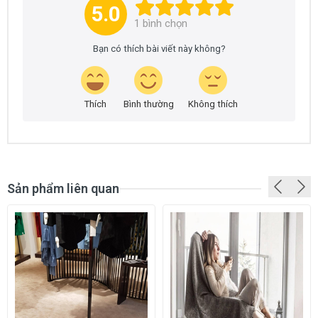
5.0
1
bình chọn
Bạn có thích bài viết này không?
Thích
Bình thường
Không thích
Sản phẩm liên quan
GIỚI THIỆU SẢN PHẨM
Thảm cuộn sợi cắt dày 10mm
QM-G10 là dòng thảm
cuộn màu trơn kiểu sợi cắt (Cut Pile) rất dày, êm và mịn.
Loại thảm này có khổ rộng 4m rất được ưa chuộng hiện
nay vì có nhiều ưu điểm nỗi bật so với các dòng thảm
khác. Những ưu điểm đáng chú ý nhất của dòng thảm
trải sàn này là rất đẹp, sang trọng, rất êm và độ bền