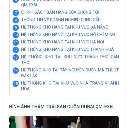
QM-EX6L
CHÍNH SÁCH BÁN HÀNG CỦA CHÚNG TÔI
THÔNG TIN VỀ DOANH NGHIỆP CUNG CẤP
HỆ THỐNG KHO HÀNG TẠI KHU VỰC ĐÀ NẴNG
HỆ THỐNG KHO HÀNG TẠI KHU VỰC HỒ CHÍ MINH
HỆ THỐNG KHO HÀNG TẠI KHU VỰC HÀ NỘI
HỆ THỐNG KHO HÀNG TẠI KHU VỰC THANH HOÁ
HỆ THỐNG KHO TẠI KHU VỰC THÀNH PHỐ CẦN
THƠ
HỆ THỐNG KHO TẠI TÂY NGUYÊN BUÔN MA THUỘT
ĐẮK LẮK
HỆ THỐNG KHO TẠI KHU VỰC NHA TRANG KHÁNH
HOÀ
HÌNH ẢNH THẢM TRẢI SÀN CUỘN DUBAI QM-EX6L