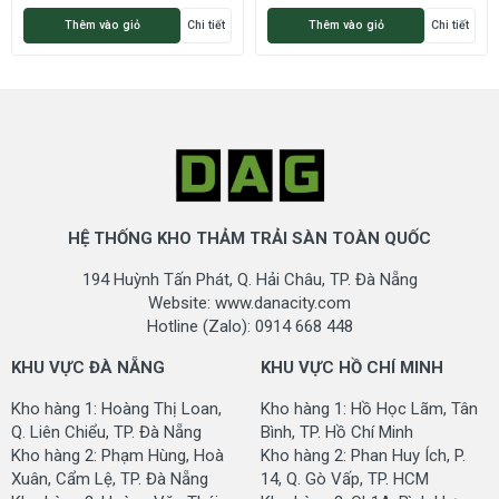
Thêm vào giỏ
Chi tiết
Thêm vào giỏ
Chi tiết
HỆ THỐNG KHO THẢM TRẢI SÀN TOÀN QUỐC
194 Huỳnh Tấn Phát, Q. Hải Châu, TP. Đà Nẵng
Website: www.danacity.com
Hotline (Zalo): 0914 668 448
KHU VỰC ĐÀ NẴNG
KHU VỰC HỒ CHÍ MINH
Kho hàng 1: Hoàng Thị Loan,
Kho hàng 1: Hồ Học Lãm, Tân
Q. Liên Chiểu, TP. Đà Nẵng
Bình, TP. Hồ Chí Minh
Kho hàng 2: Phạm Hùng, Hoà
Kho hàng 2: Phan Huy Ích, P.
Xuân, Cẩm Lệ, TP. Đà Nẵng
14, Q. Gò Vấp, TP. HCM