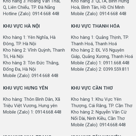
Kho hàng 3: Hoàng Văn Thái,
Kho hàng 3: QL1A, Bình Hưng
Q, Liên Chiểu, TP. Đà Nẵng
Hoà, Bình Tân, Hồ Chí Minh
Hotline (Zalo): 0914 668 448
Mobile (Zalo): 0914 668 448
KHU VỰC HÀ NỘI
KHU VỰC THANH HÓA
Kho hàng 1: Yên Nghĩa, Hà
Kho hàng 1: Quảng Thịnh, TP.
Đông, TP. Hà Nội
Thanh Hoá, Thanh Hoá
Kho hàng 2: Vĩnh Quỳnh, Thanh
Kho hàng 2: ĐL Võ Nguyên
Trì, Hà Nội
Giáp, Quảng Xương, Thanh Hoá
Kho hàng 3: Tôn Đức Thắng,
Mobile (Zalo) 1: 0911.668.448
Đống Đa, Hà Nội
Mobile (Zalo) 2: 0399.559.811
Mobile (Zalo): 0914 668 448
KHU VỰC HƯNG YÊN
KHU VỰC CẦN THƠ
Kho hàng: Thôn Bình Dân, Xã
Kho hàng 1: Khu Vực Yên
Triệu Việt Vương, Hưng yên
Thượng, Cái Răng, TP. Cần Thơ
Mobile (Zalo) 1: 0914.668.448
Kho hàng 2: Nguyễn Văn Cừ
Nối Dài, Ninh Kiều, Cần Thơ
Mobile (Zalo): 0914.668.448