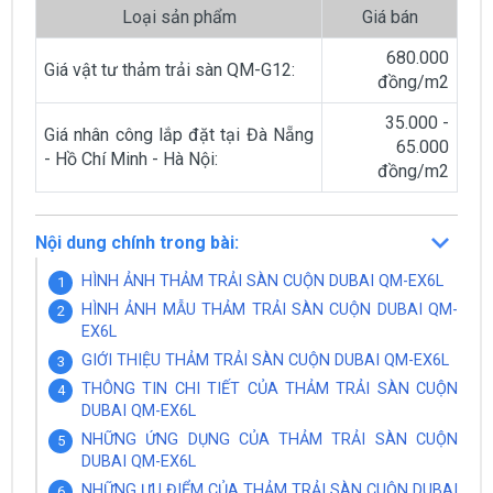
Loại sản phẩm
Giá bán
680.000
Giá vật tư thảm trải sàn QM-G12:
đồng/m2
35.000 -
Giá nhân công lắp đặt tại Đà Nẵng
65.000
- Hồ Chí Minh - Hà Nội:
đồng/m2
Nội dung chính trong bài:
HÌNH ẢNH THẢM TRẢI SÀN CUỘN DUBAI QM-EX6L
HÌNH ẢNH MẪU THẢM TRẢI SÀN CUỘN DUBAI QM-
EX6L
GIỚI THIỆU THẢM TRẢI SÀN CUỘN DUBAI QM-EX6L
THÔNG TIN CHI TIẾT CỦA THẢM TRẢI SÀN CUỘN
DUBAI QM-EX6L
NHỮNG ỨNG DỤNG CỦA THẢM TRẢI SÀN CUỘN
DUBAI QM-EX6L
NHỮNG ƯU ĐIỂM CỦA THẢM TRẢI SÀN CUỘN DUBAI