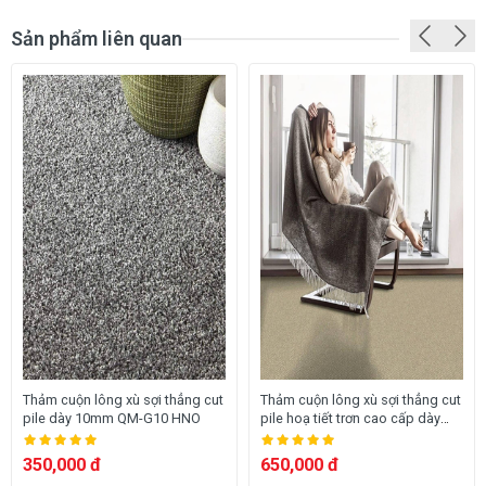
Sản phẩm liên quan
Thảm cuộn lông xù sợi thẳng cut
Thảm cuộn lông xù sợi thẳng cut
pile dày 10mm QM-G10 HNO
pile hoạ tiết trơn cao cấp dày
12mm QM-CA6H HNO
350,000 đ
650,000 đ