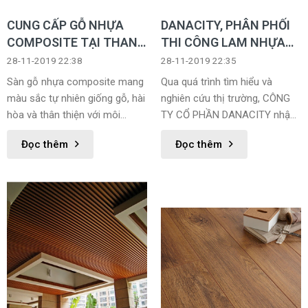
CUNG CẤP GỖ NHỰA
DANACITY, PHÂN PHỐI
COMPOSITE TẠI THANH
THI CÔNG LAM NHỰA
HÓA
GỖ THANH HÓA
28-11-2019 22:38
28-11-2019 22:35
Sàn gỗ nhựa composite mang
Qua quá trình tìm hiểu và
màu sắc tự nhiên giống gỗ, hài
nghiên cứu thị trường, CÔNG
hòa và thân thiện với môi
TY CỔ PHẦN DANACITY nhận
trường. Hạn chế bị cong vênh,
thấy khách hàng có nhu cầu
Đọc thêm
Đọc thêm
co ngót khi nhiệt độ thay đổi.
rất lớn về các sản phẩm chất
lượng cao, thẩm mỹ, nhiều tính
năng và đặc biệt là thân thiện
với môi trường.