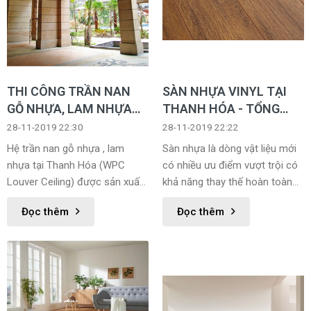
THI CÔNG TRẦN NAN
SÀN NHỰA VINYL TẠI
GỖ NHỰA, LAM NHỰA
THANH HÓA - TỔNG
TẠI THANH HÓA
KHO
28-11-2019 22:30
28-11-2019 22:22
Hệ trần nan gỗ nhựa , lam
Sàn nhựa là dòng vật liệu mới
nhựa tại Thanh Hóa (WPC
có nhiều ưu điểm vượt trội có
Louver Ceiling) được sản xuất
khả năng thay thế hoàn toàn
từ 20% nhựa PVC, 80% bột gỗ
cho sàn gỗ một cách hiệu quả
Đọc thêm
Đọc thêm
và phụ gia. Hệ trần nan gỗ
nhựa mang lại vẻ đẹp của gỗ
tự nhiên mà không bị mối mọt,
rạn nứt trên bề mặt, chịu được
thời tiết ẩm ướt và nhiệt độ
cao.