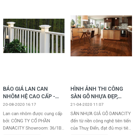
BÁO GIÁ LAN CAN
HÌNH ẢNH THI CÔNG
NHÔM HỆ CAO CẤP -
SÀN GỖ NHỰA ĐẸP,
TÔNG ĐẠI LÝ
SANG TRỌNG
20-08-2020 16:17
21-04-2020 11:07
Lan can nhôm được cung cấp
SÀN NHỰA GIẢ GỖ DANACITY
bởi: CÔNG TY CỔ PHẦN
đến từ nền công nghệ tiên tiến
DANACITY Showroom: 36/1B
của Thuỵ Điển, đạt đủ mọi tiêu