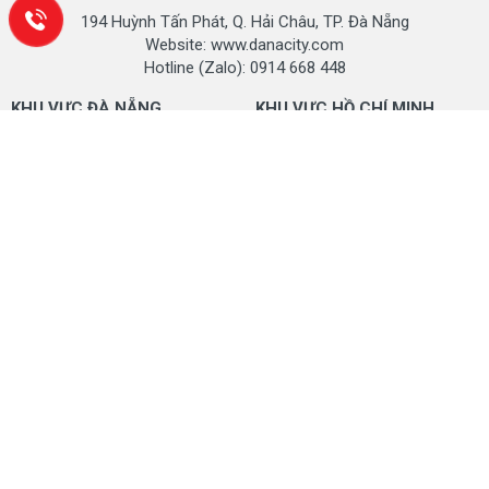
194 Huỳnh Tấn Phát, Q. Hải Châu, TP. Đà Nẵng
Website: www.danacity.com
Hotline (Zalo): 0914 668 448
KHU VỰC ĐÀ NẴNG
KHU VỰC HỒ CHÍ MINH
Kho hàng 1: Hoàng Thị Loan,
Kho hàng 1: Hồ Học Lãm, Tân
Q. Liên Chiểu, TP. Đà Nẵng
Bình, TP. Hồ Chí Minh
Kho hàng 2: Phạm Hùng, Hoà
Kho hàng 2: Phan Huy Ích, P.
Xuân, Cẩm Lệ, TP. Đà Nẵng
14, Q. Gò Vấp, TP. HCM
Kho hàng 3: Hoàng Văn Thái,
Kho hàng 3: QL1A, Bình Hưng
Q, Liên Chiểu, TP. Đà Nẵng
Hoà, Bình Tân, Hồ Chí Minh
Hotline (Zalo): 0914 668 448
Mobile (Zalo): 0914 668 448
KHU VỰC HÀ NỘI
KHU VỰC THANH HÓA
Kho hàng 1: Yên Nghĩa, Hà
Kho hàng 1: Quảng Thịnh, TP.
Đông, TP. Hà Nội
Thanh Hoá, Thanh Hoá
Kho hàng 2: Vĩnh Quỳnh, Thanh
Kho hàng 2: ĐL Võ Nguyên
Trì, Hà Nội
Giáp, Quảng Xương, Thanh Hoá
Kho hàng 3: Tôn Đức Thắng,
Mobile (Zalo) 1: 0911.668.448
Đống Đa, Hà Nội
Mobile (Zalo) 2: 0399.559.811