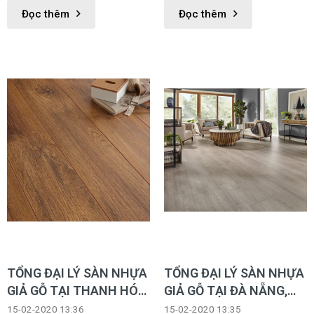
Nguyễn Hữu Thọ - Q. Hải Châu
chuẩn khắt khe nhất từ châu
Đọc thêm
Đọc thêm
- TP. Đà Nẵng Hotline:
Âu.
0914.668.448
TỔNG ĐẠI LÝ SÀN NHỰA
TỔNG ĐẠI LÝ SÀN NHỰA
GIẢ GỖ TẠI THANH HÓA,
GIẢ GỖ TẠI ĐÀ NẴNG,
SÀN NHỰA KEO, SÀN
SÀN NHỰA KEO, SÀN
15-02-2020 13:36
15-02-2020 13:35