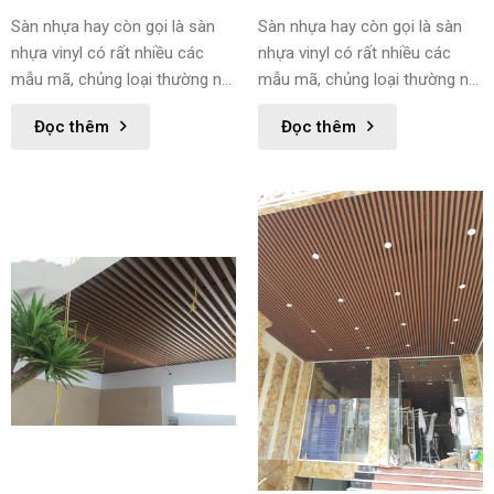
NHỰA HÈM KHÓA
NHỰA HÈM KHÓA
Sàn nhựa hay còn gọi là sàn
Sàn nhựa hay còn gọi là sàn
nhựa vinyl có rất nhiều các
nhựa vinyl có rất nhiều các
mẫu mã, chủng loại thường nó
mẫu mã, chủng loại thường nó
có 2 dòng là sàn nhựa dán keo
có 2 dòng là sàn nhựa dán keo
Đọc thêm
Đọc thêm
và sàn nhựa hèm khóa. Có các
và sàn nhựa hèm khóa.
kiểu vân là sàn nhựa vân gỗ
hay còn gọi là sàn nhựa giả gỗ.