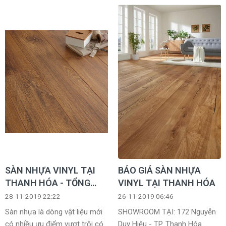
năng và đặc biệt là thân thiện
tự nhiên mà không bị mối mọt,
với môi trường.
rạn nứt trên bề mặt, chịu được
thời tiết ẩm ướt và nhiệt độ
cao.
SÀN NHỰA VINYL TẠI
BÁO GIÁ SÀN NHỰA
THANH HÓA - TỔNG
VINYL TẠI THANH HÓA
KHO
28-11-2019 22:22
26-11-2019 06:46
Sàn nhựa là dòng vật liệu mới
SHOWROOM TẠI: 172 Nguyễn
có nhiều ưu điểm vượt trội có
Duy Hiệu - TP. Thanh Hóa