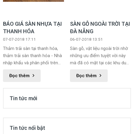
BÁO GIÁ SÀN NHỰA TẠI
SÀN GỖ NGOÀI TRỜI TẠI
THANH HÓA
ĐÀ NẴNG
07-07-2018 17:11
06-07-2018 13:51
Thảm trải sàn tại thanh hóa,
Sàn gỗ, vật liệu ngoài trời nhờ
thảm trải sàn thanh hóa - Nhà
những ưu điểm tuyệt vời này
nhập khẩu và phân phối trên
mà đã có mặt tại các khu du
toàn quốc các sản phẩm sàn
lịch Đà Nẵng.
Đọc thêm
Đọc thêm
nhựa giá rẻ, chất lượng, uy tín
và bảo hành trọn đời tại Thanh
Hóa. Xin quý khách vui lòng liên
Tin tức mới
hệ với chúng tôi để được tư
vấn và báo giá tốt nhất.
Hotline: 0911.668.448
Tin tức nổi bật