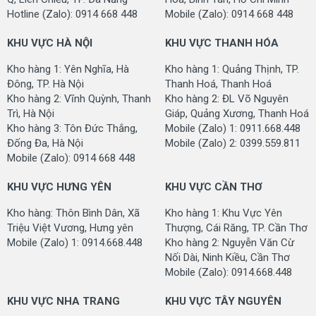
Hotline (Zalo): 0914 668 448
Mobile (Zalo): 0914 668 448
KHU VỰC HÀ NỘI
KHU VỰC THANH HÓA
Kho hàng 1: Yên Nghĩa, Hà
Kho hàng 1: Quảng Thịnh, TP.
Đông, TP. Hà Nội
Thanh Hoá, Thanh Hoá
Kho hàng 2: Vĩnh Quỳnh, Thanh
Kho hàng 2: ĐL Võ Nguyên
Trì, Hà Nội
Giáp, Quảng Xương, Thanh Hoá
Kho hàng 3: Tôn Đức Thắng,
Mobile (Zalo) 1: 0911.668.448
Đống Đa, Hà Nội
Mobile (Zalo) 2: 0399.559.811
Mobile (Zalo): 0914 668 448
KHU VỰC HƯNG YÊN
KHU VỰC CẦN THƠ
Kho hàng: Thôn Bình Dân, Xã
Kho hàng 1: Khu Vực Yên
Triệu Việt Vương, Hưng yên
Thượng, Cái Răng, TP. Cần Thơ
Mobile (Zalo) 1: 0914.668.448
Kho hàng 2: Nguyễn Văn Cừ
Nối Dài, Ninh Kiều, Cần Thơ
Mobile (Zalo): 0914.668.448
KHU VỰC NHA TRANG
KHU VỰC TÂY NGUYÊN