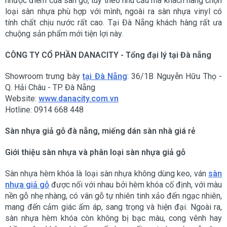
nhược điểm của sàn gỗ, tùy theo nhu cầu mà khách hàng chọn
loại sàn nhựa phù hợp với mình, ngoài ra sàn nhựa vinyl có
tính chất chịu nước rất cao. Tại Đà Nẵng khách hàng rất ưa
chuộng sản phẩm mới tiện lợi này.
CÔNG TY CỔ PHẦN DANACITY - Tổng đại lý tại Đà nẵng
Showroom trưng bày
tại Đà Nẵng
: 36/1B Nguyễn Hữu Thọ -
Q. Hải Châu - TP. Đà Nẵng
Website:
www.danacity.com.vn
Hotline: 0914 668 448
Sàn nhựa giả gỗ đà nẵng, miếng dán sàn nhà giá rẻ
Giới thiệu sàn nhựa và phân loại sàn nhựa giả gỗ
Sàn nhựa hèm khóa là loại sàn nhựa không dùng keo, ván
sàn
nhựa giả gỗ
được nối với nhau bởi hèm khóa cố định, với màu
nền gỗ nhẹ nhàng, có vân gỗ tự nhiên tinh xảo đến ngạc nhiên,
mang đến cảm giác ấm áp, sang trọng và hiện đại. Ngoài ra,
sàn nhựa hèm khóa còn không bị bạc màu, cong vênh hay