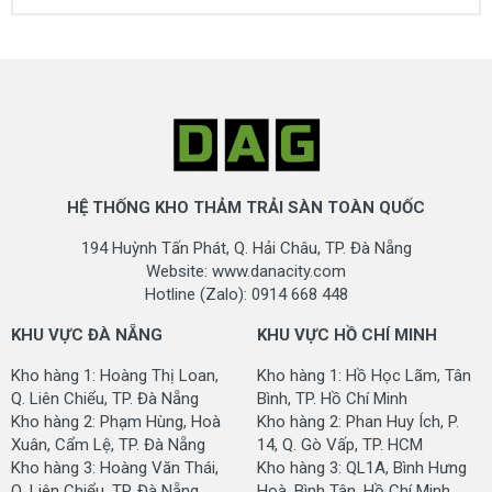
HỆ THỐNG KHO THẢM TRẢI SÀN TOÀN QUỐC
194 Huỳnh Tấn Phát, Q. Hải Châu, TP. Đà Nẵng
Website: www.danacity.com
Hotline (Zalo): 0914 668 448
KHU VỰC ĐÀ NẴNG
KHU VỰC HỒ CHÍ MINH
Kho hàng 1: Hoàng Thị Loan,
Kho hàng 1: Hồ Học Lãm, Tân
Q. Liên Chiểu, TP. Đà Nẵng
Bình, TP. Hồ Chí Minh
Kho hàng 2: Phạm Hùng, Hoà
Kho hàng 2: Phan Huy Ích, P.
Xuân, Cẩm Lệ, TP. Đà Nẵng
14, Q. Gò Vấp, TP. HCM
Kho hàng 3: Hoàng Văn Thái,
Kho hàng 3: QL1A, Bình Hưng
Q, Liên Chiểu, TP. Đà Nẵng
Hoà, Bình Tân, Hồ Chí Minh