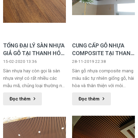
TỔNG ĐẠI LÝ SÀN NHỰA
CUNG CẤP GỖ NHỰA
GIẢ GỖ TẠI THANH HÓA,
COMPOSITE TẠI THANH
SÀN NHỰA KEO, SÀN
HÓA
15-02-2020 13:36
28-11-2019 22:38
NHỰA HÈM KHÓA
Sàn nhựa hay còn gọi là sàn
Sàn gỗ nhựa composite mang
nhựa vinyl có rất nhiều các
màu sắc tự nhiên giống gỗ, hài
mẫu mã, chủng loại thường nó
hòa và thân thiện với môi
có 2 dòng là sàn nhựa dán keo
trường. Hạn chế bị cong vênh,
Đọc thêm
Đọc thêm
và sàn nhựa hèm khóa. Có các
co ngót khi nhiệt độ thay đổi.
kiểu vân là sàn nhựa vân gỗ
hay còn gọi là sàn nhựa giả gỗ.