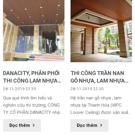
DANACITY, PHÂN PHỐI
THI CÔNG TRẦN NAN
THI CÔNG LAM NHỰA
GỖ NHỰA, LAM NHỰA
GỖ THANH HÓA
TẠI THANH HÓA
28-11-2019 22:35
28-11-2019 22:30
Qua quá trình tìm hiểu và
Hệ trần nan gỗ nhựa , lam
nghiên cứu thị trường, CÔNG
nhựa tại Thanh Hóa (WPC
TY CỔ PHẦN DANACITY nhận
Louver Ceiling) được sản xuất
thấy khách hàng có nhu cầu
từ 20% nhựa PVC, 80% bột gỗ
Đọc thêm
Đọc thêm
rất lớn về các sản phẩm chất
và phụ gia. Hệ trần nan gỗ
lượng cao, thẩm mỹ, nhiều tính
nhựa mang lại vẻ đẹp của gỗ