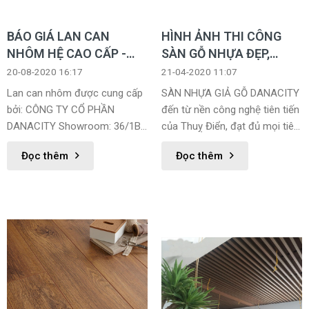
BÁO GIÁ LAN CAN
HÌNH ẢNH THI CÔNG
NHÔM HỆ CAO CẤP -
SÀN GỖ NHỰA ĐẸP,
TÔNG ĐẠI LÝ
SANG TRỌNG
20-08-2020 16:17
21-04-2020 11:07
Lan can nhôm được cung cấp
SÀN NHỰA GIẢ GỖ DANACITY
bởi: CÔNG TY CỔ PHẦN
đến từ nền công nghệ tiên tiến
DANACITY Showroom: 36/1B
của Thuỵ Điển, đạt đủ mọi tiêu
Nguyễn Hữu Thọ - Q. Hải Châu
chuẩn khắt khe nhất từ châu
Đọc thêm
Đọc thêm
- TP. Đà Nẵng Hotline:
Âu.
0914.668.448