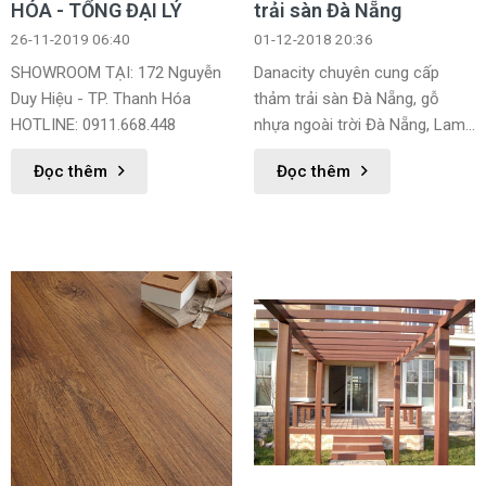
HÓA - TỔNG ĐẠI LÝ
trải sàn Đà Nẵng
26-11-2019 06:40
01-12-2018 20:36
SHOWROOM TẠI: 172 Nguyễn
Danacity chuyên cung cấp
Duy Hiệu - TP. Thanh Hóa
thảm trải sàn Đà Nẵng, gỗ
HOTLINE: 0911.668.448
nhựa ngoài trời Đà Nẵng, Lam
gỗ nhựa, trần gỗ nhựa Đà
Đọc thêm
Đọc thêm
Nẵng