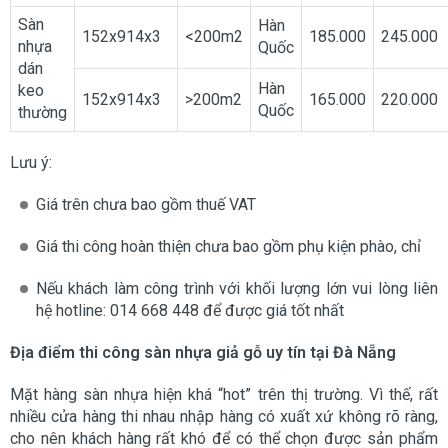
Sàn
Hàn
152x914x3
<200m2
185.000
245.000
nhựa
Quốc
dán
Hàn
keo
152x914x3
>200m2
165.000
220.000
Quốc
thường
Lưu ý:
Giá trên chưa bao gồm thuế VAT
Giá thi công hoàn thiện chưa bao gồm phụ kiện phào, chỉ
Nếu khách làm công trình với khối lượng lớn vui lòng liên
hệ hotline: 014 668 448 để được giá tốt nhất
Địa điểm thi công sàn nhựa giả gỗ uy tín tại Đà Nẵng
Mặt hàng sàn nhựa hiện khá “hot” trên thị trường. Vì thế, rất
nhiều cửa hàng thi nhau nhập hàng có xuất xứ không rõ ràng,
cho nên khách hàng rất khó để có thể chọn được sản phẩm