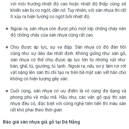
với môi trường nhiệt độ cao hoặc nhiệt độ thấp cũng sẽ
khiến sàn bị co ngót, dãn nở. Tuy nhiên, với sàn nhựa thì rất
ít xảy ra hiện tượng co ngót bởi nhiệt độ.
Ngoài ra, sàn nhựa còn được phủ một lớp chống cháy nên
độ chống cháy của sàn nhựa cũng rất cao.
Chịu được áp lực, sự va đập: Sàn nhựa có độ đàn hồi
cũng như sự dẻo dai nhất định. Không giống như sàn gỗ,
sàn nhựa có thể chịu được áp lực lớn từ những vật như:
bàn, ghế, tủ, giường, tủ lạnh…Ngoài ra, nếu sơ ý làm rơi rớt
vật nặng lên sàn thì chỉ tạo ra trên bề mặt sàn vết hằn chứ
không có hiện tượng gãy sàn.
Cuối cùng, sàn nhựa có ưu điểm là vô cùng đa dạng và
phong phú về mẫu mã. Hầu như, các vân gỗ quý thì sàn
nhựa đều có, đặc biệt với công nghệ tiên tiến thì màu sàn
rất khó phai theo thời gian.
Báo giá sàn nhựa giả gỗ tại Đà Nẵng