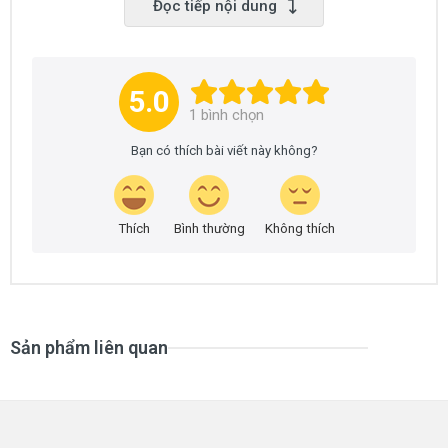
Đọc tiếp nội dung
5.0
1
bình chọn
MÀU SẢN PHẨM THẢM CUỘN VINYL DÂN
Bạn có thích bài viết này không?
DỤNG MA-HETERO
Thích
Bình thường
Không thích
Sản phẩm liên quan