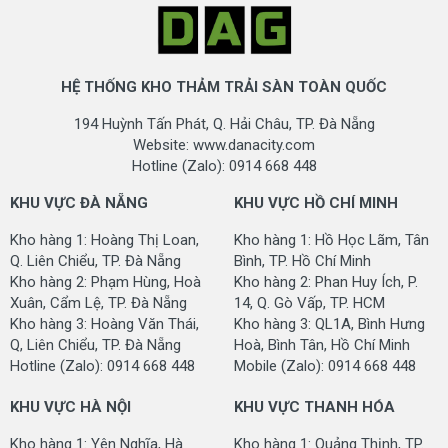
HT9204
HT8004
HỆ THỐNG KHO THẢM TRẢI SÀN TOÀN QUỐC
194 Huỳnh Tấn Phát, Q. Hải Châu, TP. Đà Nẵng
Website: www.danacity.com
Hotline (Zalo): 0914 668 448
KHU VỰC ĐÀ NẴNG
KHU VỰC HỒ CHÍ MINH
Kho hàng 1: Hoàng Thị Loan,
Kho hàng 1: Hồ Học Lãm, Tân
Q. Liên Chiểu, TP. Đà Nẵng
Bình, TP. Hồ Chí Minh
Kho hàng 2: Phạm Hùng, Hoà
Kho hàng 2: Phan Huy Ích, P.
Xuân, Cẩm Lệ, TP. Đà Nẵng
14, Q. Gò Vấp, TP. HCM
HT7020
HT0201
Kho hàng 3: Hoàng Văn Thái,
Kho hàng 3: QL1A, Bình Hưng
Q, Liên Chiểu, TP. Đà Nẵng
Hoà, Bình Tân, Hồ Chí Minh
Hotline (Zalo): 0914 668 448
Mobile (Zalo): 0914 668 448
KHU VỰC HÀ NỘI
KHU VỰC THANH HÓA
Kho hàng 1: Yên Nghĩa, Hà
Kho hàng 1: Quảng Thịnh, TP.