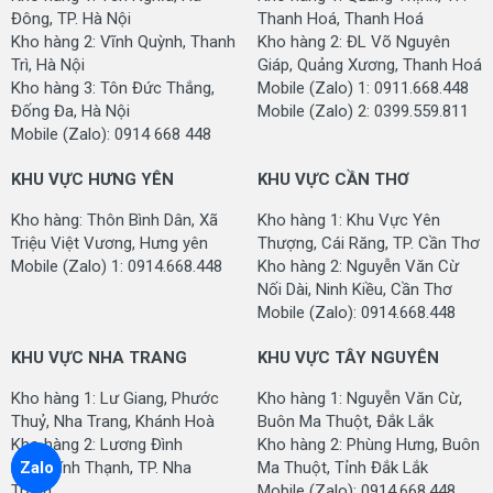
Đông, TP. Hà Nội
Thanh Hoá, Thanh Hoá
Kho hàng 2: Vĩnh Quỳnh, Thanh
Kho hàng 2: ĐL Võ Nguyên
Trì, Hà Nội
Giáp, Quảng Xương, Thanh Hoá
Kho hàng 3: Tôn Đức Thắng,
Mobile (Zalo) 1: 0911.668.448
Đống Đa, Hà Nội
Mobile (Zalo) 2: 0399.559.811
Mobile (Zalo): 0914 668 448
HT0215
HT1601
KHU VỰC HƯNG YÊN
KHU VỰC CẦN THƠ
Kho hàng: Thôn Bình Dân, Xã
Kho hàng 1: Khu Vực Yên
Triệu Việt Vương, Hưng yên
Thượng, Cái Răng, TP. Cần Thơ
Mobile (Zalo) 1: 0914.668.448
Kho hàng 2: Nguyễn Văn Cừ
Nối Dài, Ninh Kiều, Cần Thơ
Mobile (Zalo): 0914.668.448
KHU VỰC NHA TRANG
KHU VỰC TÂY NGUYÊN
Kho hàng 1: Lư Giang, Phước
Kho hàng 1: Nguyễn Văn Cừ,
Thuỷ, Nha Trang, Khánh Hoà
Buôn Ma Thuột, Đắk Lắk
Kho hàng 2: Lương Đình
Kho hàng 2: Phùng Hưng, Buôn
Của, Vĩnh Thạnh, TP. Nha
Ma Thuột, Tỉnh Đắk Lắk
Zalo
HT0116
HT0809
Trang
Mobile (Zalo): 0914.668.448