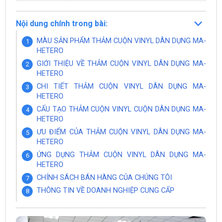
Nội dung chính trong bài:
MÀU SẢN PHẨM THẢM CUỘN VINYL DÂN DỤNG MA-
HETERO
GIỚI THIỆU VỀ THẢM CUỘN VINYL DÂN DỤNG MA-
HETERO
CHI TIẾT THẢM CUỘN VINYL DÂN DỤNG MA-
HETERO
CẤU TẠO THẢM CUỘN VINYL CUỘN DÂN DỤNG MA-
HETERO
ƯU ĐIỂM CỦA THẢM CUỘN VINYL DÂN DỤNG MA-
HETERO
ỨNG DỤNG THẢM CUỘN VINYL DÂN DỤNG MA-
HETERO
CHÍNH SÁCH BÁN HÀNG CỦA CHÚNG TÔI
THÔNG TIN VỀ DOANH NGHIỆP CUNG CẤP