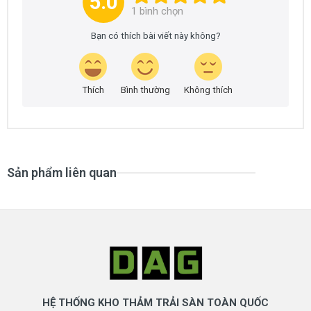
5.0
1
bình chọn
Bạn có thích bài viết này không?
MÀU SẢN PHẨM THẢM VINYL CHỐNG
Thích
Bình thường
Không thích
TĨNH ĐIỆN MA-MAD HMO
Sản phẩm liên quan
MAD6601
MAD6602
HỆ THỐNG KHO THẢM TRẢI SÀN TOÀN QUỐC