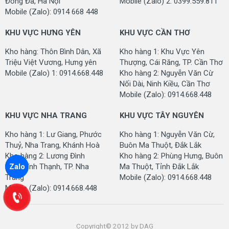
Đống Đa, Hà Nội
Mobile (Zalo) 2: 0399.559.811
Mobile (Zalo): 0914 668 448
KHU VỰC HƯNG YÊN
KHU VỰC CẦN THƠ
Kho hàng: Thôn Bình Dân, Xã
Kho hàng 1: Khu Vực Yên
Triệu Việt Vương, Hưng yên
Thượng, Cái Răng, TP. Cần Thơ
Mobile (Zalo) 1: 0914.668.448
Kho hàng 2: Nguyễn Văn Cừ
Nối Dài, Ninh Kiều, Cần Thơ
Mobile (Zalo): 0914.668.448
MAD6615
MAD6616
KHU VỰC NHA TRANG
KHU VỰC TÂY NGUYÊN
Kho hàng 1: Lư Giang, Phước
Kho hàng 1: Nguyễn Văn Cừ,
Thuỷ, Nha Trang, Khánh Hoà
Buôn Ma Thuột, Đắk Lắk
Kho hàng 2: Lương Đình
Kho hàng 2: Phùng Hưng, Buôn
Của, Vĩnh Thạnh, TP. Nha
Ma Thuột, Tỉnh Đắk Lắk
Zalo
Trang
Mobile (Zalo): 0914.668.448
Mobile (Zalo): 0914.668.448
MAD6617
MAD88601
Copyright© 2012 by DAG