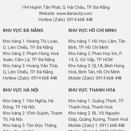
194 Huỳnh Tấn Phát, Q. Hải Châu, TP. Đà Nẵng
Website: www.danacity.com
Hotline (Zalo): 0914 668 448
KHU VỰC ĐÀ NẴNG
KHU VỰC HỒ CHÍ MINH
Kho hàng 1: Hoàng Thị Loan,
Kho hàng 1: Hồ Học Lãm, Tân
Q. Liên Chiểu, TP. Đà Nẵng
Bình, TP. Hồ Chí Minh
MAD6603
MAD6604
Kho hàng 2: Phạm Hùng, Hoà
Kho hàng 2: Phan Huy Ích, P.
Xuân, Cẩm Lệ, TP. Đà Nẵng
14, Q. Gò Vấp, TP. HCM
Kho hàng 3: Hoàng Văn Thái,
Kho hàng 3: QL1A, Bình Hưng
Q, Liên Chiểu, TP. Đà Nẵng
Hoà, Bình Tân, Hồ Chí Minh
Hotline (Zalo): 0914 668 448
Mobile (Zalo): 0914 668 448
KHU VỰC HÀ NỘI
KHU VỰC THANH HÓA
Kho hàng 1: Yên Nghĩa, Hà
Kho hàng 1: Quảng Thịnh, TP.
Đông, TP. Hà Nội
Thanh Hoá, Thanh Hoá
Kho hàng 2: Vĩnh Quỳnh, Thanh
Kho hàng 2: ĐL Võ Nguyên
MAD6606
MAD6611
Trì, Hà Nội
Giáp, Quảng Xương, Thanh Hoá
Kho hàng 3: Tôn Đức Thắng,
Mobile (Zalo) 1: 0911.668.448