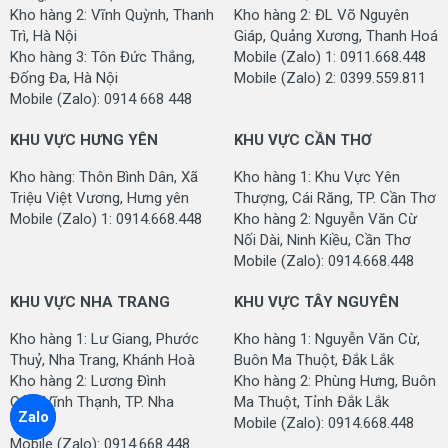
nhà sản xuất
Kho hàng 2: Vĩnh Quỳnh, Thanh
Kho hàng 2: ĐL Võ Nguyên
- Hỗ trợ vận chuyển: Áp dụng với đơn hàng trên 30 tấm
Trì, Hà Nội
Giáp, Quảng Xương, Thanh Hoá
Kho hàng 3: Tôn Đức Thắng,
Mobile (Zalo) 1: 0911.668.448
THÔNG TIN NHÀ CUNG CẤP
Đống Đa, Hà Nội
Mobile (Zalo) 2: 0399.559.811
Mobile (Zalo): 0914 668 448
TỔNG KHO THẢM TRẢI SÀN
Websit: www.danacity.com
KHU VỰC HƯNG YÊN
KHU VỰC CẦN THƠ
Hotline (Zalo): 0914 668 448
Kho hàng: Thôn Bình Dân, Xã
Kho hàng 1: Khu Vực Yên
Triệu Việt Vương, Hưng yên
Thượng, Cái Răng, TP. Cần Thơ
KHU VỰC ĐÀ NẴNG
Mobile (Zalo) 1: 0914.668.448
Kho hàng 2: Nguyễn Văn Cừ
Nối Dài, Ninh Kiều, Cần Thơ
Đà Nẵng: 414 Nguyễn Tri Phương - P. Hòa Thuận Tây -
Mobile (Zalo): 0914.668.448
Q. Hải Châu - TP.
Đà Nẵng
Mobile (Zalo): 0914 668 448
KHU VỰC NHA TRANG
KHU VỰC TÂY NGUYÊN
KHU VỰC HỒ CHÍ MINH
Kho hàng 1: Lư Giang, Phước
Kho hàng 1: Nguyễn Văn Cừ,
Thuỷ, Nha Trang, Khánh Hoà
Buôn Ma Thuột, Đắk Lắk
Hồ Chí Minh: Tầng 3 tòa nhà ETown - Cộng Hòa - Q. Tân
Kho hàng 2: Lương Đình
Kho hàng 2: Phùng Hưng, Buôn
Bình - TP.
Hồ Chí Minh
Của, Vĩnh Thạnh, TP. Nha
Ma Thuột, Tỉnh Đắk Lắk
Mobile (Zalo): 0914 668 448
Zalo
Trang
Mobile (Zalo): 0914.668.448
Mobile (Zalo): 0914.668.448