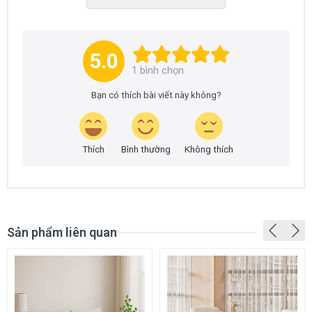
5.0
1
bình chọn
Bạn có thích bài viết này không?
GIỚI THIỆU SẢN PHẨM
Thảm phòng khách DLUXURY ROSE
là dòng thảm
Thích
Bình thường
Không thích
trang trí hoa văn hiện đại rất đẹp và sang trọng. Dòng
thảm này là dòng thảm sợi ngắn nhưng rất mềm mại,
mật độ sợi thảm rất cao nên bề mặt thảm rất mịn làm
tăng lên giá trị của tấm thảm. Thảm trải sàn phòng
khách DLUXURY ROSE thường được sử dụng để trang
trí trong không gian phòng khách và trong phòng ngủ.
Sản phẩm liên quan
Những vị trí thường sử dụng nhất để trải thảm là khu
vực để bàn ghế salon, sofa và bên hông, đuôi giường
ngủ. Chất liệu sợi thảm là sợi Polysester rất mềm
mại, có độ đàn hồi cao và có khả năng kháng bám bẩn.