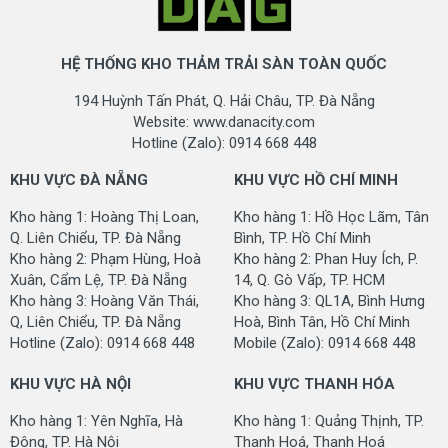
Chiều cao sợi:
11 mm
Mật độ sợi:
400.000 điểm/m2
HỆ THỐNG KHO THẢM TRẢI SÀN TOÀN QUỐC
Trọng lượng
194 Huỳnh Tấn Phát, Q. Hải Châu, TP. Đà Nẵng
1.5 kg/m2
trung bình:
Website: www.danacity.com
Hotline (Zalo): 0914 668 448
Kích thước:
1.6m x 2.3m - 2m x 3m
KHU VỰC ĐÀ NẴNG
KHU VỰC HỒ CHÍ MINH
Xuất xứ:
Nhập khẩu Hàn Quốc
Kho hàng 1: Hoàng Thị Loan,
Kho hàng 1: Hồ Học Lãm, Tân
Q. Liên Chiểu, TP. Đà Nẵng
Bình, TP. Hồ Chí Minh
GIÁ BÁN TẠI KHO CHƯA BAO GỒM VAT
Kho hàng 2: Phạm Hùng, Hoà
Kho hàng 2: Phan Huy Ích, P.
Xuân, Cẩm Lệ, TP. Đà Nẵng
14, Q. Gò Vấp, TP. HCM
- Tấm KT 1.6m x 2.3m: 1.600.000 đồng/tấm
Kho hàng 3: Hoàng Văn Thái,
Kho hàng 3: QL1A, Bình Hưng
- Tấm KT 2.0m x 3.0m: 2.050.000 đồng/tấm
Q, Liên Chiểu, TP. Đà Nẵng
Hoà, Bình Tân, Hồ Chí Minh
Hotline (Zalo): 0914 668 448
Mobile (Zalo): 0914 668 448
CHÍNH SÁCH BÁN HÀNG
KHU VỰC HÀ NỘI
KHU VỰC THANH HÓA
- Cam kết hàng hoá: Hàng mới 100%
- Bảo hành: Theo chính sách bảo hành của công ty
Kho hàng 1: Yên Nghĩa, Hà
Kho hàng 1: Quảng Thịnh, TP.
- Một đổi một trong vòng 15 ngày nếu có bất cứ lỗi của
Đông, TP. Hà Nội
Thanh Hoá, Thanh Hoá