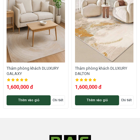
Cảm giác sử dụng dòng thảm này là rất êm chân, ấm áp
nhất là vào mùa đông, ngoài ra thảm còn mang lại cảm
giác quý phái và hạnh phúc.
CHI TIẾT VỀ SẢN PHẨM
Tên mã sản
DLUXURY ROSE
phẩm
Dòng thảm:
Thảm lông mềm
Thảm phòng khách DLUXURY
Thảm phòng khách DLUXURY
GALAXY
DALTON
Loại thảm:
Thảm sợi ngắn
1,600,000 đ
1,600,000 đ
Thảm hoa văn hiện đại phong
kiểu thảm:
cách Hàn Quốc
Thêm vào giỏ
Chi tiết
Thêm vào giỏ
Chi tiết
Dòng thảm:
Giá rẻ thông dụng
Polysester rất mềm mại, kháng
Chất liệu sợi:
bám bẩn
Đế thảm:
Action Fleece