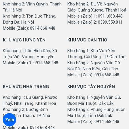
Kho hàng 2: Vĩnh Quỳnh, Thanh
Kho hàng 2: ĐL Võ Nguyên
Trì, Hà Nội
Giáp, Quảng Xương, Thanh Hoá
Kho hàng 3: Tôn Đức Thắng,
Mobile (Zalo) 1: 0911.668.448
Đống Đa, Hà Nội
Mobile (Zalo) 2: 0399.559.811
Mobile (Zalo): 0914 668 448
KHU VỰC HƯNG YÊN
KHU VỰC CẦN THƠ
Kho hàng: Thôn Bình Dân, Xã
Kho hàng 1: Khu Vực Yên
Triệu Việt Vương, Hưng yên
Thượng, Cái Răng, TP. Cần Thơ
Mobile (Zalo) 1: 0914.668.448
Kho hàng 2: Nguyễn Văn Cừ
Nối Dài, Ninh Kiều, Cần Thơ
Mobile (Zalo): 0914.668.448
KHU VỰC NHA TRANG
KHU VỰC TÂY NGUYÊN
Kho hàng 1: Lư Giang, Phước
Kho hàng 1: Nguyễn Văn Cừ,
Thuỷ, Nha Trang, Khánh Hoà
Buôn Ma Thuột, Đắk Lắk
Kho hàng 2: Lương Đình
Kho hàng 2: Phùng Hưng, Buôn
Của, Vĩnh Thạnh, TP. Nha
Ma Thuột, Tỉnh Đắk Lắk
Zalo
Trang
Mobile (Zalo): 0914.668.448
Mobile (Zalo): 0914.668.448