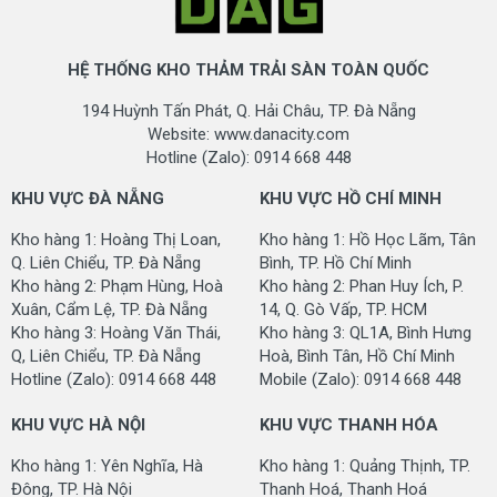
HỆ THỐNG KHO THẢM TRẢI SÀN TOÀN QUỐC
194 Huỳnh Tấn Phát, Q. Hải Châu, TP. Đà Nẵng
Website: www.danacity.com
Hotline (Zalo): 0914 668 448
KHU VỰC ĐÀ NẴNG
KHU VỰC HỒ CHÍ MINH
Kho hàng 1: Hoàng Thị Loan,
Kho hàng 1: Hồ Học Lãm, Tân
Q. Liên Chiểu, TP. Đà Nẵng
Bình, TP. Hồ Chí Minh
Kho hàng 2: Phạm Hùng, Hoà
Kho hàng 2: Phan Huy Ích, P.
Xuân, Cẩm Lệ, TP. Đà Nẵng
14, Q. Gò Vấp, TP. HCM
Kho hàng 3: Hoàng Văn Thái,
Kho hàng 3: QL1A, Bình Hưng
Q, Liên Chiểu, TP. Đà Nẵng
Hoà, Bình Tân, Hồ Chí Minh
Hotline (Zalo): 0914 668 448
Mobile (Zalo): 0914 668 448
KHU VỰC HÀ NỘI
KHU VỰC THANH HÓA
Kho hàng 1: Yên Nghĩa, Hà
Kho hàng 1: Quảng Thịnh, TP.
Đông, TP. Hà Nội
Thanh Hoá, Thanh Hoá