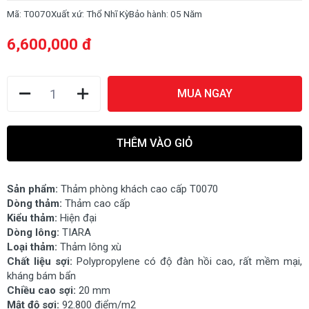
Mã:
T0070
Xuất xứ:
Thổ Nhĩ Kỳ
Bảo hành:
05 Năm
6,600,000 đ
MUA NGAY
THÊM VÀO GIỎ
Sản phẩm:
Thảm phòng khách cao cấp T0070
Dòng thảm:
Thảm cao cấp
Kiểu thảm:
Hiện đại
Dòng lông:
TIARA
Loại thảm:
Thảm lông xù
Chất liệu sợi:
Polypropylene có độ đàn hồi cao, rất mềm mại,
kháng bám bẩn
Chiều cao sợi:
20 mm
Mật độ sợi:
92.800 điểm/m2