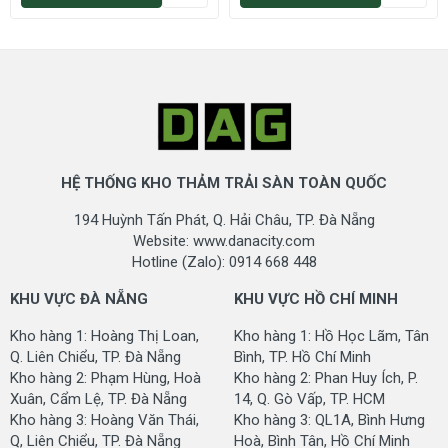
HỆ THỐNG KHO THẢM TRẢI SÀN TOÀN QUỐC
194 Huỳnh Tấn Phát, Q. Hải Châu, TP. Đà Nẵng
Website: www.danacity.com
Hotline (Zalo): 0914 668 448
KHU VỰC ĐÀ NẴNG
KHU VỰC HỒ CHÍ MINH
Kho hàng 1: Hoàng Thị Loan,
Kho hàng 1: Hồ Học Lãm, Tân
Q. Liên Chiểu, TP. Đà Nẵng
Bình, TP. Hồ Chí Minh
Kho hàng 2: Phạm Hùng, Hoà
Kho hàng 2: Phan Huy Ích, P.
Xuân, Cẩm Lệ, TP. Đà Nẵng
14, Q. Gò Vấp, TP. HCM
Kho hàng 3: Hoàng Văn Thái,
Kho hàng 3: QL1A, Bình Hưng
Q, Liên Chiểu, TP. Đà Nẵng
Hoà, Bình Tân, Hồ Chí Minh