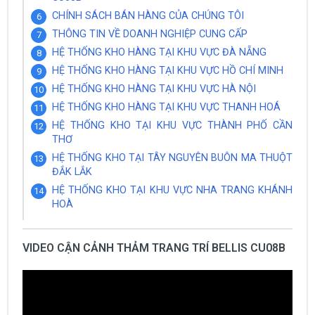
CHÍNH SÁCH BÁN HÀNG CỦA CHÚNG TÔI
THÔNG TIN VỀ DOANH NGHIỆP CUNG CẤP
HỆ THỐNG KHO HÀNG TẠI KHU VỰC ĐÀ NẴNG
HỆ THỐNG KHO HÀNG TẠI KHU VỰC HỒ CHÍ MINH
HỆ THỐNG KHO HÀNG TẠI KHU VỰC HÀ NỘI
HỆ THỐNG KHO HÀNG TẠI KHU VỰC THANH HOÁ
HỆ THỐNG KHO TẠI KHU VỰC THÀNH PHỐ CẦN
THƠ
HỆ THỐNG KHO TẠI TÂY NGUYÊN BUÔN MA THUỘT
ĐẮK LẮK
HỆ THỐNG KHO TẠI KHU VỰC NHA TRANG KHÁNH
HOÀ
VIDEO CẬN CẢNH THẢM TRANG TRÍ BELLIS CU08B