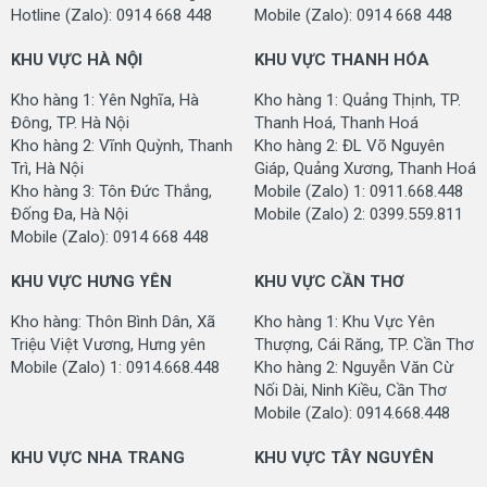
Hotline (Zalo): 0914 668 448
Mobile (Zalo): 0914 668 448
KHU VỰC HÀ NỘI
KHU VỰC THANH HÓA
Kho hàng 1: Yên Nghĩa, Hà
Kho hàng 1: Quảng Thịnh, TP.
Đông, TP. Hà Nội
Thanh Hoá, Thanh Hoá
Kho hàng 2: Vĩnh Quỳnh, Thanh
Kho hàng 2: ĐL Võ Nguyên
Trì, Hà Nội
Giáp, Quảng Xương, Thanh Hoá
Kho hàng 3: Tôn Đức Thắng,
Mobile (Zalo) 1: 0911.668.448
Đống Đa, Hà Nội
Mobile (Zalo) 2: 0399.559.811
Mobile (Zalo): 0914 668 448
KHU VỰC HƯNG YÊN
KHU VỰC CẦN THƠ
Kho hàng: Thôn Bình Dân, Xã
Kho hàng 1: Khu Vực Yên
Triệu Việt Vương, Hưng yên
Thượng, Cái Răng, TP. Cần Thơ
Mobile (Zalo) 1: 0914.668.448
Kho hàng 2: Nguyễn Văn Cừ
Nối Dài, Ninh Kiều, Cần Thơ
Mobile (Zalo): 0914.668.448
KHU VỰC NHA TRANG
KHU VỰC TÂY NGUYÊN