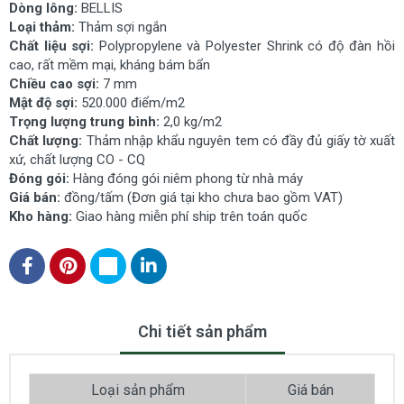
Dòng lông:
BELLIS
Loại thảm:
Thảm sợi ngắn
Chất liệu sợi:
Polypropylene và Polyester Shrink có độ đàn hồi
cao, rất mềm mại, kháng bám bẩn
Chiều cao sợi:
7 mm
Mật độ sợi:
520.000 điểm/m2
Trọng lượng trung bình:
2,0 kg/m2
Chất lượng:
Thảm nhập khẩu nguyên tem có đầy đủ giấy tờ xuất
xứ, chất lượng CO - CQ
Đóng gói:
Hàng đóng gói niêm phong từ nhà máy
Giá bán:
đồng/tấm (Đơn giá tại kho chưa bao gồm VAT)
Kho hàng:
Giao hàng miễn phí ship trên toán quốc
Chi tiết sản phẩm
Loại sản phẩm
Giá bán