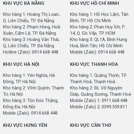
KHU VỰC ĐÀ NẴNG
KHU VỰC HỒ CHÍ MINH
CHÍNH SÁCH BÁN HÀNG CỦA CHÚNG TÔI
Kho hàng 1: Hoàng Thị Loan,
Kho hàng 1: Hồ Học Lãm, Tân
Q. Liên Chiểu, TP. Đà Nẵng
Bình, TP. Hồ Chí Minh
- Cam kết hàng hoá: Hàng mới 100%
Kho hàng 2: Phạm Hùng, Hoà
Kho hàng 2: Phan Huy Ích, P.
- Cam kết bảo hành: Theo chính sách bảo hành của
Xuân, Cẩm Lệ, TP. Đà Nẵng
14, Q. Gò Vấp, TP. HCM
công ty
Kho hàng 3: Hoàng Văn Thái,
Kho hàng 3: QL1A, Bình Hưng
- Cam kết đổi trả: Hàng hoá được đổi trả trong vòng 15
Q, Liên Chiểu, TP. Đà Nẵng
Hoà, Bình Tân, Hồ Chí Minh
ngày nếu có bất cứ lỗi của nhà sản xuất
Hotline (Zalo): 0914 668 448
Mobile (Zalo): 0914 668 448
- Cam kết về giá: Tốt nhất thị trường
KHU VỰC HÀ NỘI
KHU VỰC THANH HÓA
THÔNG TIN VỀ DOANH NGHIỆP CUNG CẤP
Kho hàng 1: Yên Nghĩa, Hà
Kho hàng 1: Quảng Thịnh, TP.
Đông, TP. Hà Nội
Thanh Hoá, Thanh Hoá
TỔNG KHO THẢM TRẢI SÀN
Kho hàng 2: Vĩnh Quỳnh, Thanh
Kho hàng 2: ĐL Võ Nguyên
Trụ sở: 18/09 Lê Đình Lý, P. Vĩnh Trung, Q. Thanh Khê,
Trì, Hà Nội
Giáp, Quảng Xương, Thanh Hoá
TP. Đà Nẵng
Kho hàng 3: Tôn Đức Thắng,
Mobile (Zalo) 1: 0911.668.448
Websit: www.danacity.com.vn
Đống Đa, Hà Nội
Mobile (Zalo) 2: 0399.559.811
Hotline (Zalo): 0914 668 448
Mobile (Zalo): 0914 668 448
KHU VỰC ĐÀ NẴNG
KHU VỰC HƯNG YÊN
KHU VỰC CẦN THƠ