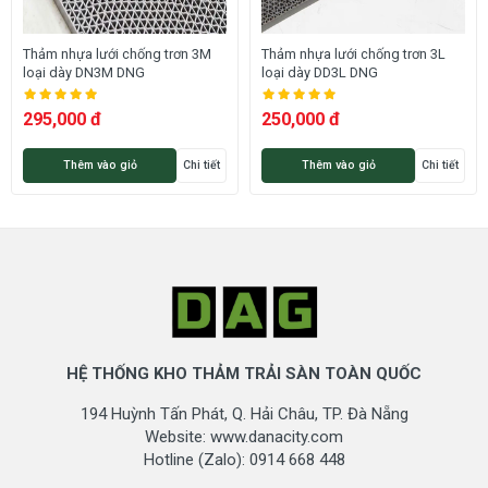
Thảm lưới
Tên mã sản phẩm:
Thảm nhựa lưới
Thảm nhựa lưới chống trơn 3M
Thảm nhựa lưới chống trơn 3L
loại dày DN3M DNG
loại dày DD3L DNG
0.9m x 15m
Kích thước cuộn:
1.2m x 15m
295,000 đ
250,000 đ
Độ dày:
4mm
Thêm vào giỏ
Chi tiết
Thêm vào giỏ
Chi tiết
Chất liệu:
Nhựa PVC nguyên sinh
Hình dạng:
Mắt lưới đại dày
Xám
Đỏ
Màu sắc:
Xanh lá
Xanh dương
HỆ THỐNG KHO THẢM TRẢI SÀN TOÀN QUỐC
CÔNG DỤNG CỦA SẢN PHẨM
194 Huỳnh Tấn Phát, Q. Hải Châu, TP. Đà Nẵng
Website: www.danacity.com
- Chống trơn nhà vệ sinh, nhà tắm
Hotline (Zalo): 0914 668 448
- Chống trơn sàn bể bơi
- Chống trơn hiên nhà, ngoài sân khi trời mưa