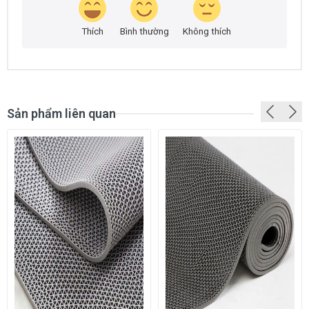
Thích
Bình thường
Không thích
Sản phẩm liên quan
GIỚI THIỆU SẢN PHẨM
Thảm nhựa lưới là dòng thảm nhựa chống trơn trượt có
hình dạng mắt lưới. Sản phẩm thảm nhựa lưới sử dụng
để lót ở những khu vực có nước, có khả năng gây
ra trơn trượt để đảm bảo an toàn cho người sử dụng
nhất là người già và trẻ nhỏ. Dòng
thảm nhựa chống
trơn
này được rất nhiều khách hàng sử dụng vì có nhiều
ưu điểm như: Chi phí thấp, lắp đặt dễ dàng, độ bền cao,
có nhiều màu sắc để lựa chọn và chống trơn tuyệt đối.
CHI TIẾT SẢN PHẨM