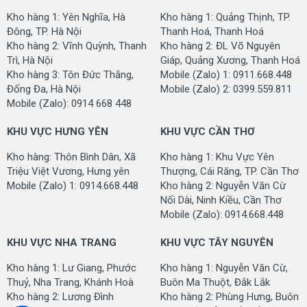
Tên mã SP (Product code):
GOM-RAINBOWNPT
Kho hàng 1: Yên Nghĩa, Hà
Kho hàng 1: Quảng Thịnh, TP.
Đông, TP. Hà Nội
Thanh Hoá, Thanh Hoá
Mã dạng sản phẩm:
GOM170
Kho hàng 2: Vĩnh Quỳnh, Thanh
Kho hàng 2: ĐL Võ Nguyên
Trì, Hà Nội
Giáp, Quảng Xương, Thanh Hoá
Kích thước cuộn (Roll Size):
3.66m x 25m
Kho hàng 3: Tôn Đức Thắng,
Mobile (Zalo) 1: 0911.668.448
Chất liệu sợi (Pile Fiber):
100% Polypropylene
Đống Đa, Hà Nội
Mobile (Zalo) 2: 0399.559.811
Mobile (Zalo): 0914 668 448
Cấu trúc sợi (Construction):
Cut Pile
KHU VỰC HƯNG YÊN
KHU VỰC CẦN THƠ
Chiều cao sợi (Pile Height):
8 mm (+/-5%)
Kho hàng: Thôn Bình Dân, Xã
Kho hàng 1: Khu Vực Yên
Độ dày (Total Height):
10 mm (+/-5%)
Triệu Việt Vương, Hưng yên
Thượng, Cái Răng, TP. Cần Thơ
Mobile (Zalo) 1: 0914.668.448
Kho hàng 2: Nguyễn Văn Cừ
Trọng lượng sợi (Pile
700
Nối Dài, Ninh Kiều, Cần Thơ
Weight):
grms./sqm (+/-5%)
Mobile (Zalo): 0914.668.448
Tổng trọng lượng (Total
1.650
KHU VỰC NHA TRANG
KHU VỰC TÂY NGUYÊN
Weight):
grms./sqm (+/-5%)
Kho hàng 1: Lư Giang, Phước
Kho hàng 1: Nguyễn Văn Cừ,
Mật độ sợi (Gauge):
1/12 Inch
Thuỷ, Nha Trang, Khánh Hoà
Buôn Ma Thuột, Đắk Lắk
Đế thảm (Backing):
Plastic
Kho hàng 2: Lương Đình
Kho hàng 2: Phùng Hưng, Buôn