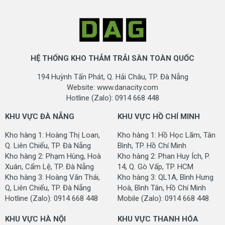
cắt nên thảm trải sàn này cũng rất êm ái khi đi lại. Có
thể nói dòng thảm này là một trong những dòng thảm
màu trơn cao cấp.
Về mặt hoa văn thì dòng
thảm trải sàn
này chỉ có màu
trơn rất đơn giản nên hầu như phù hợp với nhiều dạng
HỆ THỐNG KHO THẢM TRẢI SÀN TOÀN QUỐC
công trình ngày nay như các công trình văn phòng làm
194 Huỳnh Tấn Phát, Q. Hải Châu, TP. Đà Nẵng
việc hay các công trình hội trường, sân khấu và khách
Website: www.danacity.com
sạn.
Hotline (Zalo): 0914 668 448
ỨNG DỤNG CỦA SẢN PHẨM
KHU VỰC ĐÀ NẴNG
KHU VỰC HỒ CHÍ MINH
- Sử dụng lót sàn phòng ngủ trong khách sạn
Kho hàng 1: Hoàng Thị Loan,
Kho hàng 1: Hồ Học Lãm, Tân
- Sử dụng lót sàn hành lang khách sạn
Q. Liên Chiểu, TP. Đà Nẵng
Bình, TP. Hồ Chí Minh
- Sử dụng lót sàn nhà những công trình cao cấp như
Kho hàng 2: Phạm Hùng, Hoà
Kho hàng 2: Phan Huy Ích, P.
biệt thự
Xuân, Cẩm Lệ, TP. Đà Nẵng
14, Q. Gò Vấp, TP. HCM
- Sử dụng lót sàn cho các công trình cao cấp khác như
Kho hàng 3: Hoàng Văn Thái,
Kho hàng 3: QL1A, Bình Hưng
Q, Liên Chiểu, TP. Đà Nẵng
Hoà, Bình Tân, Hồ Chí Minh
resort
Hotline (Zalo): 0914 668 448
Mobile (Zalo): 0914 668 448
THÔNG SỐ KỸ THUẬT
KHU VỰC HÀ NỘI
KHU VỰC THANH HÓA