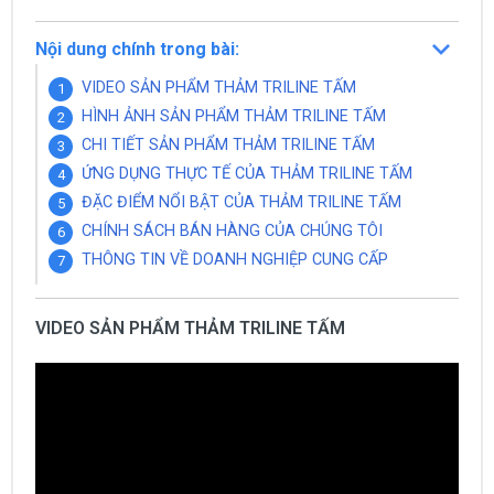
Nội dung chính trong bài:
VIDEO SẢN PHẨM THẢM TRILINE TẤM
HÌNH ẢNH SẢN PHẨM THẢM TRILINE TẤM
CHI TIẾT SẢN PHẨM THẢM TRILINE TẤM
ỨNG DỤNG THỰC TẾ CỦA THẢM TRILINE TẤM
ĐẶC ĐIỂM NỔI BẬT CỦA THẢM TRILINE TẤM
CHÍNH SÁCH BÁN HÀNG CỦA CHÚNG TÔI
THÔNG TIN VỀ DOANH NGHIỆP CUNG CẤP
VIDEO SẢN PHẨM THẢM TRILINE TẤM