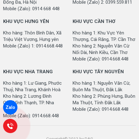
CHI TIẾT SẢN PHẨM THẢM TRILINE TẤM
Đống Đa, Hà Nội
Mobile (Zalo) 2: 0399.559.811
Mobile (Zalo): 0914 668 448
Tên mã
KHU VỰC HƯNG YÊN
KHU VỰC CẦN THƠ
sản
Thảm triline tấm
phẩm:
Kho hàng: Thôn Bình Dân, Xã
Kho hàng 1: Khu Vực Yên
Triệu Việt Vương, Hưng yên
Thượng, Cái Răng, TP. Cần Thơ
40cm x 60cm
Kích
Mobile (Zalo) 1: 0914.668.448
Kho hàng 2: Nguyễn Văn Cừ
60cm x 90cm
thước
Nối Dài, Ninh Kiều, Cần Thơ
80cm x 120cm
tấm:
Mobile (Zalo): 0914.668.448
120cm x 180cm
KHU VỰC NHA TRANG
KHU VỰC TÂY NGUYÊN
Độ dày:
10 mm
Kho hàng 1: Lư Giang, Phước
Kho hàng 1: Nguyễn Văn Cừ,
Chất
Sợi sơ PP tổng hợp cao cấp có độ đàn hồi
Thuỷ, Nha Trang, Khánh Hoà
Buôn Ma Thuột, Đắk Lắk
liệu sợi
cao và có khả năng thấm nước tốt, lấy bụi
Kho hàng 2: Lương Đình
Kho hàng 2: Phùng Hưng, Buôn
Chất
Của, Vĩnh Thạnh, TP. Nha
Ma Thuột, Tỉnh Đắk Lắk
Cao su PVC bám nền
Zalo
Trang
Mobile (Zalo): 0914.668.448
liệu đế:
Mobile (Zalo): 0914.668.448
Kiểu
Sợi vòng
sợi:
Copyright© 2012 by DAG