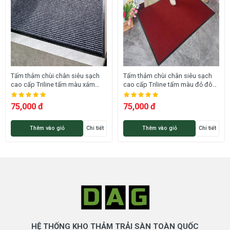
Tấm thảm chùi chân siêu sạch
Tấm thảm chùi chân siêu sạch
cao cấp Triline tấm màu xám
cao cấp Triline tấm màu đỏ đô
HA-TRLT002A-HNO
HA-TRLT002B-HNO
75,000 đ
75,000 đ
Thêm vào giỏ
Chi tiết
Thêm vào giỏ
Chi tiết
HỆ THỐNG KHO THẢM TRẢI SÀN TOÀN QUỐC