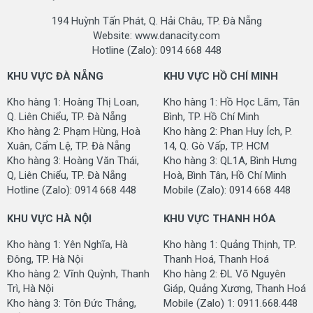
194 Huỳnh Tấn Phát, Q. Hải Châu, TP. Đà Nẵng
GIỚI THIỆU SẢN PHẨM TRẢM TRILINE TẤM
Website: www.danacity.com
Hotline (Zalo): 0914 668 448
Thảm chùi chân siêu sạch cao cấp
Triline
tấm là dòng
thảm chùi chân
cao cấp sợi nỉ, đế cao su bám nền có
KHU VỰC ĐÀ NẴNG
KHU VỰC HỒ CHÍ MINH
khả năng chùi chân rất sạch, độ bền cao, thấm nước
tốt còn được gọi là thảm 3M hay thảm sơ dừa. Những
Kho hàng 1: Hoàng Thị Loan,
Kho hàng 1: Hồ Học Lãm, Tân
ưu điểm đáng chú ý nhất của dòng thảm này là rất đẹp,
Q. Liên Chiểu, TP. Đà Nẵng
Bình, TP. Hồ Chí Minh
Kho hàng 2: Phạm Hùng, Hoà
Kho hàng 2: Phan Huy Ích, P.
bền, chịu nước, chùi chân rất sạch. Thảm trải sàn Triline
Xuân, Cẩm Lệ, TP. Đà Nẵng
14, Q. Gò Vấp, TP. HCM
tấm là một trong những dòng sản phẩm bán chạy nhất
Kho hàng 3: Hoàng Văn Thái,
Kho hàng 3: QL1A, Bình Hưng
trên thị trường.
Q, Liên Chiểu, TP. Đà Nẵng
Hoà, Bình Tân, Hồ Chí Minh
Hotline (Zalo): 0914 668 448
Mobile (Zalo): 0914 668 448
Thảm Triline
là dòng thảm trải sàn cao cấp được thiết
kế với cấu trúc dạng sọc đặc trưng, mang lại vẻ đẹp
KHU VỰC HÀ NỘI
KHU VỰC THANH HÓA
hiện đại, sang trọng và chuyên nghiệp cho mọi không
gian nội thất. Sản phẩm thường được sản xuất dưới
Kho hàng 1: Yên Nghĩa, Hà
Kho hàng 1: Quảng Thịnh, TP.
dạng tấm, dễ dàng thi công và thay thế, phù hợp với văn
Đông, TP. Hà Nội
Thanh Hoá, Thanh Hoá
phòng, khách sạn, hội trường, showroom và các công
Kho hàng 2: Vĩnh Quỳnh, Thanh
Kho hàng 2: ĐL Võ Nguyên
trình yêu cầu tính thẩm mỹ cao.
Trì, Hà Nội
Giáp, Quảng Xương, Thanh Hoá
Kho hàng 3: Tôn Đức Thắng,
Mobile (Zalo) 1: 0911.668.448