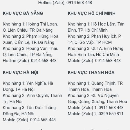
Hotline (Zalo): 0914 668 448
Kích thước:
2.5m x 3.5m
3.0m x 4.0m
KHU VỰC ĐÀ NẴNG
KHU VỰC HỒ CHÍ MINH
Loại thảm:
Thảm trang trí
Kho hàng 1: Hoàng Thị Loan,
Kho hàng 1: Hồ Học Lãm, Tân
Q. Liên Chiểu, TP. Đà Nẵng
Bình, TP. Hồ Chí Minh
Hạng thảm:
Thảm cao cấp và quý phái
Kho hàng 2: Phạm Hùng, Hoà
Kho hàng 2: Phan Huy Ích, P.
Reeds:
1.200
Xuân, Cẩm Lệ, TP. Đà Nẵng
14, Q. Gò Vấp, TP. HCM
Kho hàng 3: Hoàng Văn Thái,
Kho hàng 3: QL1A, Bình Hưng
Picks/meter:
3.600
Q, Liên Chiểu, TP. Đà Nẵng
Hoà, Bình Tân, Hồ Chí Minh
Hotline (Zalo): 0914 668 448
Mobile (Zalo): 0914 668 448
Knots/m2:
1.440.000
KHU VỰC HÀ NỘI
KHU VỰC THANH HÓA
Weft Yarn:
Cotton
Kho hàng 1: Yên Nghĩa, Hà
Kho hàng 1: Quảng Thịnh, TP.
Pile Yarm:
100% Acrylic Heatset
Đông, TP. Hà Nội
Thanh Hoá, Thanh Hoá
Warp Yarn:
100% Polyester
Kho hàng 2: Vĩnh Quỳnh, Thanh
Kho hàng 2: ĐL Võ Nguyên
Trì, Hà Nội
Giáp, Quảng Xương, Thanh Hoá
Hoa văn phức tạp và tinh xảo, thường
Kho hàng 3: Tôn Đức Thắng,
Mobile (Zalo) 1: 0911.668.448
Hoa văn:
lấy cảm hứng từ thiên nhiên, kiến trúc
Đống Đa, Hà Nội
Mobile (Zalo) 2: 0399.559.811
và văn hóa Ba Tư
Mobile (Zalo): 0914 668 448
Pile Height:
6 mm