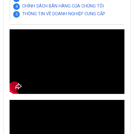
CHÍNH SÁCH BÁN HÀNG CỦA CHÚNG TÔI
THÔNG TIN VỀ DOANH NGHIỆP CUNG CẤP