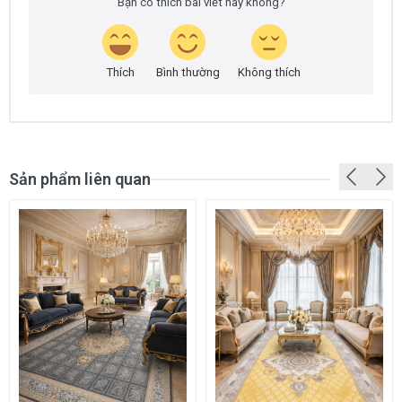
Bạn có thích bài viết này không?
Thích
Bình thường
Không thích
Sản phẩm liên quan
GIỚI THIỆU VỀ DÒNG THẢM BA TƯ SEDONA L006
Thảm Ba Tư
SEDONA L006 là một trong những loại
thảm nổi tiếng nhất thế giới, có nguồn gốc từ Iran nên
còn được gọi là thảm Iran. Dòng thảm cao cấp mang
tên thảm Iran không chỉ là vật dụng trang trí mà còn là
biểu tượng của sự tinh xảo, nghệ thuật và văn hóa
truyền thống của người Ba Tư.