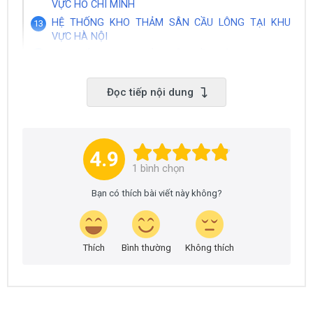
VỰC HỒ CHÍ MINH
HỆ THỐNG KHO THẢM SÂN CẦU LÔNG TẠI KHU
VỰC HÀ NỘI
HỆ THỐNG KHO THẢM SÂN CẦU LÔNG TẠI KHU
VỰC THANH HOÁ
HỆ THỐNG KHO THẢM SÂN CẦU LÔNG TẠI KHU
Đọc tiếp nội dung
VỰC THÀNH PHỐ CẦN THƠ
HỆ THỐNG KHO THẢM SÂN CẦU LÔNG TẠI BUÔN
MA THUỘT ĐẮK LẮK
HỆ THỐNG KHO THẢM SÂN CẦU LÔNG TẠI NHA
4.9
TRANG KHÁNH HOÀ
1
bình chọn
Bạn có thích bài viết này không?
VIDEO VỀ THẢM SÂN CẦU LÔNG MCF-SINO
Thích
Bình thường
Không thích