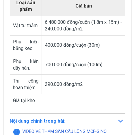
Loại sản
Giá bán
phẩm
6.480.000 đồng/cuộn (1.8m x 15m) -
Vật tư thảm:
240.000 đồng/m2
Phụ kiện
400.000 đồng/cuộn (30m)
băng keo:
Phụ kiện
700.000 đồng/cuộn (100m)
dây hàn:
Thi công
290.000 đồng/m2
hoàn thiện:
Giá tại kho
Nội dung chính trong bài:
VIDEO VỀ THẢM SÂN CẦU LÔNG MCF-SINO