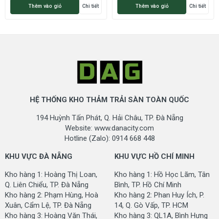
Thêm vào giỏ
Chi tiết
Thêm vào giỏ
Chi tiết
HÌNH ẢNH CỦA THẢM SÂN CẦU LÔNG MCF-SINO
HỆ THỐNG KHO THẢM TRẢI SÀN TOÀN QUỐC
194 Huỳnh Tấn Phát, Q. Hải Châu, TP. Đà Nẵng
Website: www.danacity.com
Hotline (Zalo): 0914 668 448
KHU VỰC ĐÀ NẴNG
KHU VỰC HỒ CHÍ MINH
Kho hàng 1: Hoàng Thị Loan,
Kho hàng 1: Hồ Học Lãm, Tân
Q. Liên Chiểu, TP. Đà Nẵng
Bình, TP. Hồ Chí Minh
Kho hàng 2: Phạm Hùng, Hoà
Kho hàng 2: Phan Huy Ích, P.
Xuân, Cẩm Lệ, TP. Đà Nẵng
14, Q. Gò Vấp, TP. HCM
Kho hàng 3: Hoàng Văn Thái,
Kho hàng 3: QL1A, Bình Hưng