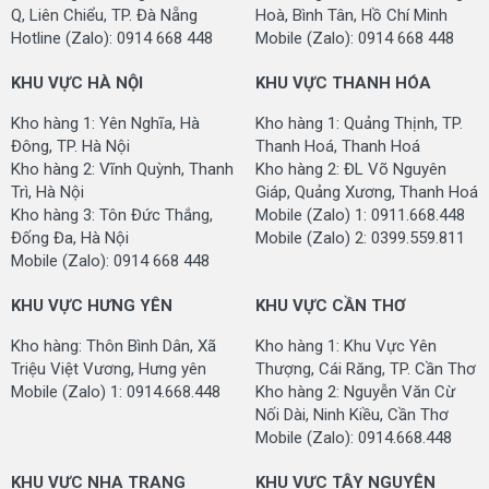
Q, Liên Chiểu, TP. Đà Nẵng
Hoà, Bình Tân, Hồ Chí Minh
Hotline (Zalo): 0914 668 448
Mobile (Zalo): 0914 668 448
KHU VỰC HÀ NỘI
KHU VỰC THANH HÓA
Kho hàng 1: Yên Nghĩa, Hà
Kho hàng 1: Quảng Thịnh, TP.
Đông, TP. Hà Nội
Thanh Hoá, Thanh Hoá
Kho hàng 2: Vĩnh Quỳnh, Thanh
Kho hàng 2: ĐL Võ Nguyên
Trì, Hà Nội
Giáp, Quảng Xương, Thanh Hoá
Kho hàng 3: Tôn Đức Thắng,
Mobile (Zalo) 1: 0911.668.448
Đống Đa, Hà Nội
Mobile (Zalo) 2: 0399.559.811
Mobile (Zalo): 0914 668 448
HÌNH ẢNH MẪU THẢM SÂN CẦU LÔNG MCF-SINO
KHU VỰC HƯNG YÊN
KHU VỰC CẦN THƠ
Kho hàng: Thôn Bình Dân, Xã
Kho hàng 1: Khu Vực Yên
Triệu Việt Vương, Hưng yên
Thượng, Cái Răng, TP. Cần Thơ
Mobile (Zalo) 1: 0914.668.448
Kho hàng 2: Nguyễn Văn Cừ
Nối Dài, Ninh Kiều, Cần Thơ
Mobile (Zalo): 0914.668.448
KHU VỰC NHA TRANG
KHU VỰC TÂY NGUYÊN