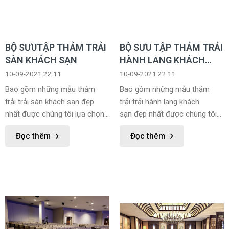
BỘ SƯUTẬP THẢM TRẢI
BỘ SƯU TẬP THẢM TRẢI
SÀN KHÁCH SẠN
HÀNH LANG KHÁCH
SẠN
10-09-2021 22:11
10-09-2021 22:11
Bao gồm những mẫu thảm
Bao gồm những mẫu thảm
trải trải sàn khách sạn đẹp
trải trải hành lang khách
nhất được chúng tôi lựa chọn
sạn đẹp nhất được chúng tôi
giúp khách hàng dễ dàng lựa
lựa chọn giúp khách hàng dễ
Đọc thêm
Đọc thêm
chọn được sản phẩm phù hợp
dàng lựa chọn được sản phẩm
với mình nhất.
phù hợp với mình nhất.