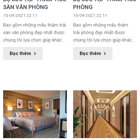
SÀN VĂN PHÒNG
PHÒNG
10-09-2021 22:11
10-09-2021 22:11
Bao gồm những mẫu thảm trải
Bao gồm những mẫu thảm
sàn văn phòng đẹp nhất được
trải phòng đẹp nhất được
chúng tôi lựa chọn giúp khách
chúng tôi lựa chọn giúp khách
hàng dễ dàng lựa chọn được
hàng dễ dàng lựa chọn được
Đọc thêm
Đọc thêm
sản phẩm phù hợp với mình
sản phẩm phù hợp với mình
nhất.
nhất.