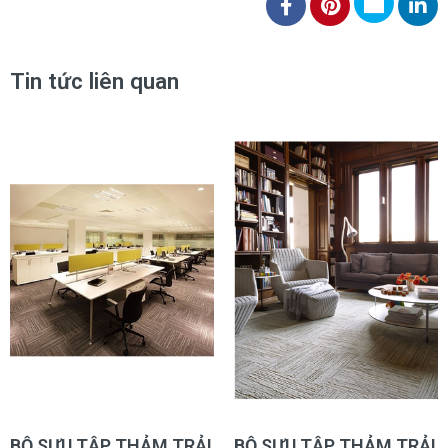
Tin tức liên quan
BỘ SƯU TẬP THẢM TRẢI
BỘ SƯU TẬP THẢM TRẢI