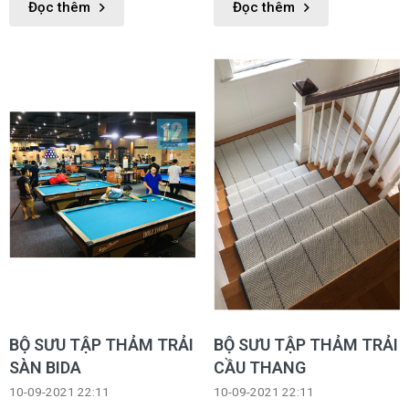
Đọc thêm
Đọc thêm
được sản phẩm phù hợp với
được sản phẩm phù hợp với
mình nhất.
mình nhất.
BỘ SƯU TẬP THẢM TRẢI
BỘ SƯU TẬP THẢM TRẢI
SÀN BIDA
CẦU THANG
10-09-2021 22:11
10-09-2021 22:11