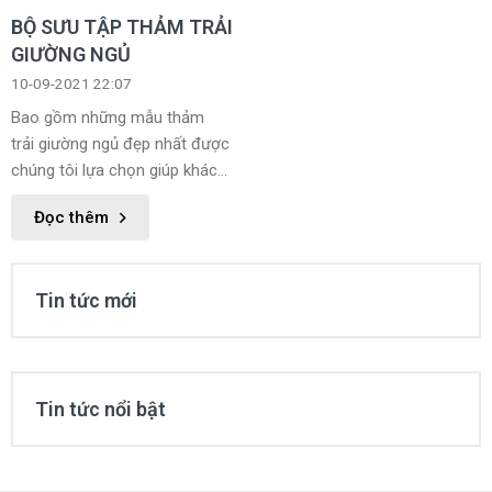
BỘ SƯU TẬP THẢM TRẢI
GIƯỜNG NGỦ
10-09-2021 22:07
Bao gồm những mẫu thảm
trải giường ngủ đẹp nhất được
chúng tôi lựa chọn giúp khách
hàng dễ dàng lựa chọn được
Đọc thêm
sản phẩm phù hợp với mình
nhất.
Tin tức mới
Tin tức nổi bật