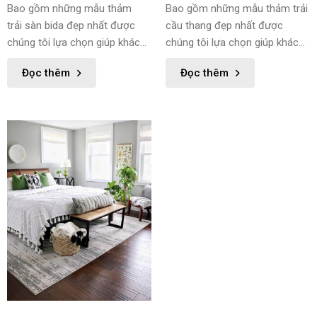
Bao gồm những mẫu thảm
Bao gồm những mẫu thảm trải
trải sàn bida đẹp nhất được
cầu thang đẹp nhất được
chúng tôi lựa chọn giúp khách
chúng tôi lựa chọn giúp khách
hàng dễ dàng lựa chọn được
hàng dễ dàng lựa chọn được
Đọc thêm
Đọc thêm
sản phẩm phù hợp với mình
sản phẩm phù hợp với mình
nhất.
nhất.