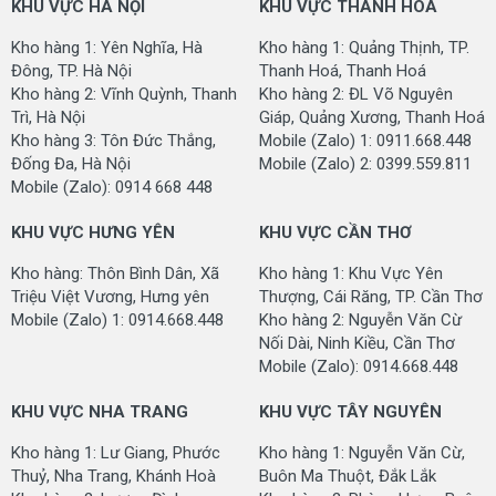
KHU VỰC HÀ NỘI
KHU VỰC THANH HÓA
Kho hàng 1: Yên Nghĩa, Hà
Kho hàng 1: Quảng Thịnh, TP.
Đông, TP. Hà Nội
Thanh Hoá, Thanh Hoá
Kho hàng 2: Vĩnh Quỳnh, Thanh
Kho hàng 2: ĐL Võ Nguyên
Trì, Hà Nội
Giáp, Quảng Xương, Thanh Hoá
Kho hàng 3: Tôn Đức Thắng,
Mobile (Zalo) 1: 0911.668.448
Đống Đa, Hà Nội
Mobile (Zalo) 2: 0399.559.811
Mobile (Zalo): 0914 668 448
KHU VỰC HƯNG YÊN
KHU VỰC CẦN THƠ
Kho hàng: Thôn Bình Dân, Xã
Kho hàng 1: Khu Vực Yên
Triệu Việt Vương, Hưng yên
Thượng, Cái Răng, TP. Cần Thơ
Mobile (Zalo) 1: 0914.668.448
Kho hàng 2: Nguyễn Văn Cừ
Nối Dài, Ninh Kiều, Cần Thơ
Mobile (Zalo): 0914.668.448
KHU VỰC NHA TRANG
KHU VỰC TÂY NGUYÊN
Kho hàng 1: Lư Giang, Phước
Kho hàng 1: Nguyễn Văn Cừ,
Thuỷ, Nha Trang, Khánh Hoà
Buôn Ma Thuột, Đắk Lắk