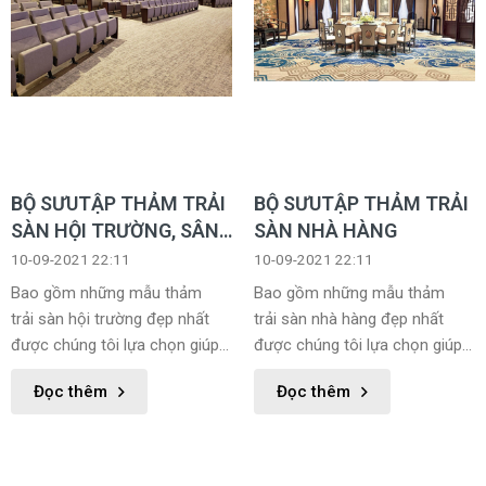
BỘ SƯUTẬP THẢM TRẢI
BỘ SƯUTẬP THẢM TRẢI
SÀN HỘI TRƯỜNG, SÂN
SÀN NHÀ HÀNG
KHẤU
10-09-2021 22:11
10-09-2021 22:11
Bao gồm những mẫu thảm
Bao gồm những mẫu thảm
trải sàn hội trường đẹp nhất
trải sàn nhà hàng đẹp nhất
được chúng tôi lựa chọn giúp
được chúng tôi lựa chọn giúp
khách hàng dễ dàng lựa chọn
khách hàng dễ dàng lựa chọn
Đọc thêm
Đọc thêm
được sản phẩm phù hợp với
được sản phẩm phù hợp với
mình nhất.
mình nhất.